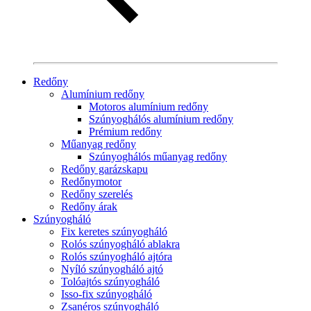
Redőny
Alumínium redőny
Motoros alumínium redőny
Szúnyoghálós alumínium redőny
Prémium redőny
Műanyag redőny
Szúnyoghálós műanyag redőny
Redőny garázskapu
Redőnymotor
Redőny szerelés
Redőny árak
Szúnyogháló
Fix keretes szúnyogháló
Rolós szúnyogháló ablakra
Rolós szúnyogháló ajtóra
Nyíló szúnyogháló ajtó
Tolóajtós szúnyogháló
Isso-fix szúnyogháló
Zsanéros szúnyogháló