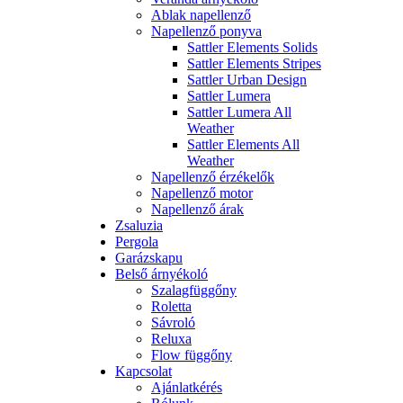
Ablak napellenző
Napellenző ponyva
Sattler Elements Solids
Sattler Elements Stripes
Sattler Urban Design
Sattler Lumera
Sattler Lumera All
Weather
Sattler Elements All
Weather
Napellenző érzékelők
Napellenző motor
Napellenző árak
Zsaluzia
Pergola
Garázskapu
Belső árnyékoló
Szalagfüggőny
Roletta
Sávroló
Reluxa
Flow függőny
Kapcsolat
Ajánlatkérés