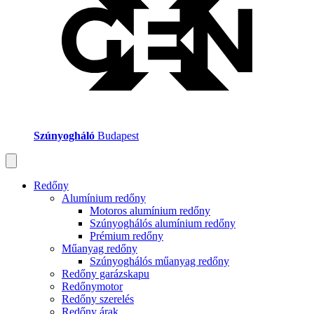
Szúnyogháló
Budapest
Redőny
Alumínium redőny
Motoros alumínium redőny
Szúnyoghálós alumínium redőny
Prémium redőny
Műanyag redőny
Szúnyoghálós műanyag redőny
Redőny garázskapu
Redőnymotor
Redőny szerelés
Redőny árak