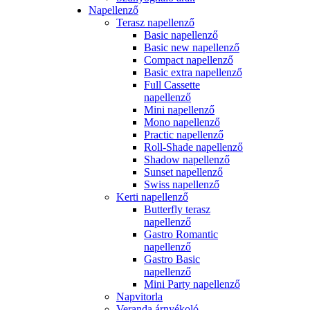
Napellenző
Terasz napellenző
Basic napellenző
Basic new napellenző
Compact napellenző
Basic extra napellenző
Full Cassette
napellenző
Mini napellenző
Mono napellenző
Practic napellenző
Roll-Shade napellenző
Shadow napellenző
Sunset napellenző
Swiss napellenző
Kerti napellenző
Butterfly terasz
napellenző
Gastro Romantic
napellenző
Gastro Basic
napellenző
Mini Party napellenző
Napvitorla
Veranda árnyékoló