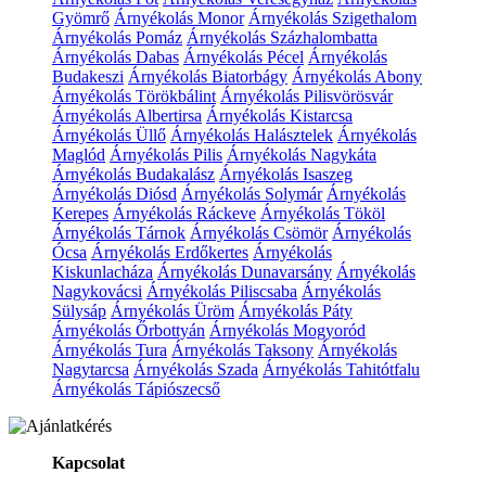
Gyömrő
Árnyékolás Monor
Árnyékolás Szigethalom
Árnyékolás Pomáz
Árnyékolás Százhalombatta
Árnyékolás Dabas
Árnyékolás Pécel
Árnyékolás
Budakeszi
Árnyékolás Biatorbágy
Árnyékolás Abony
Árnyékolás Törökbálint
Árnyékolás Pilisvörösvár
Árnyékolás Albertirsa
Árnyékolás Kistarcsa
Árnyékolás Üllő
Árnyékolás Halásztelek
Árnyékolás
Maglód
Árnyékolás Pilis
Árnyékolás Nagykáta
Árnyékolás Budakalász
Árnyékolás Isaszeg
Árnyékolás Diósd
Árnyékolás Solymár
Árnyékolás
Kerepes
Árnyékolás Ráckeve
Árnyékolás Tököl
Árnyékolás Tárnok
Árnyékolás Csömör
Árnyékolás
Ócsa
Árnyékolás Erdőkertes
Árnyékolás
Kiskunlacháza
Árnyékolás Dunavarsány
Árnyékolás
Nagykovácsi
Árnyékolás Piliscsaba
Árnyékolás
Sülysáp
Árnyékolás Üröm
Árnyékolás Páty
Árnyékolás Őrbottyán
Árnyékolás Mogyoród
Árnyékolás Tura
Árnyékolás Taksony
Árnyékolás
Nagytarcsa
Árnyékolás Szada
Árnyékolás Tahitótfalu
Árnyékolás Tápiószecső
Kapcsolat