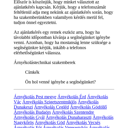
Először is köszönjük, hogy minket választott az
ajánlatkérés kapcsán. Kérjük, hogy a telefonszámát
feltétlenül adja meg nekünk az ajánlatkérés során, hogy
ha szakemberünkben valamilyen kérdés merül fel,
tudjon önnel egyeztetni.
Az ajánlatkérés egy remek eszköz arra, hogy ha
távolabbi időpontban kívánja a segítségünket igénybe
venni. Azonban, hogy ha mostanság lenne szüksége a
segítségünkre kérjük, inkább a telefonos
elérhetőségünket válassza.
Árnyékolástechnikai szakemberek
Címkék
Ön hol venné igénybe a segítségünket?
Árnyékolás Pest megye
Árnyékolás Érd
Árnyékolás
Vác
Árnyékolás Szigetszentmiklós
Árnyékolás
Dunakeszi
Árnyékolás Cegléd
Árnyékolás Gödöllő
Árnyékolás Budaörs
Árnyékolás Szentendre
Árnyékolás Gyál
Árnyékolás Dunaharaszti
Árnyékolás
Nagykőrös
Árnyékolás Göd
Árnyékolás Vecsés
Árnyékolás Fót
Árnyékolás Veresegyház
Árnyékolás