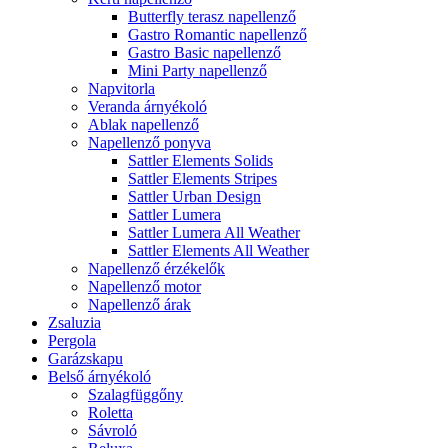
Butterfly terasz napellenző
Gastro Romantic napellenző
Gastro Basic napellenző
Mini Party napellenző
Napvitorla
Veranda árnyékoló
Ablak napellenző
Napellenző ponyva
Sattler Elements Solids
Sattler Elements Stripes
Sattler Urban Design
Sattler Lumera
Sattler Lumera All Weather
Sattler Elements All Weather
Napellenző érzékelők
Napellenző motor
Napellenző árak
Zsaluzia
Pergola
Garázskapu
Belső árnyékoló
Szalagfüggőny
Roletta
Sávroló