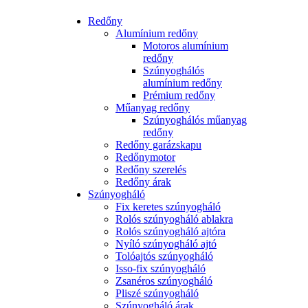
Redőny
Alumínium redőny
Motoros alumínium
redőny
Szúnyoghálós
alumínium redőny
Prémium redőny
Műanyag redőny
Szúnyoghálós műanyag
redőny
Redőny garázskapu
Redőnymotor
Redőny szerelés
Redőny árak
Szúnyogháló
Fix keretes szúnyogháló
Rolós szúnyogháló ablakra
Rolós szúnyogháló ajtóra
Nyíló szúnyogháló ajtó
Tolóajtós szúnyogháló
Isso-fix szúnyogháló
Zsanéros szúnyogháló
Pliszé szúnyogháló
Szúnyogháló árak