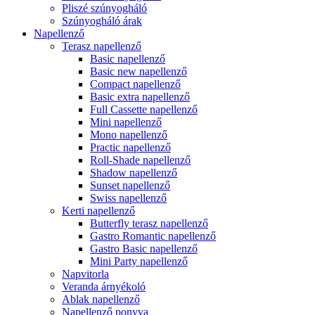
Pliszé szúnyogháló
Szúnyogháló árak
Napellenző
Terasz napellenző
Basic napellenző
Basic new napellenző
Compact napellenző
Basic extra napellenző
Full Cassette napellenző
Mini napellenző
Mono napellenző
Practic napellenző
Roll-Shade napellenző
Shadow napellenző
Sunset napellenző
Swiss napellenző
Kerti napellenző
Butterfly terasz napellenző
Gastro Romantic napellenző
Gastro Basic napellenző
Mini Party napellenző
Napvitorla
Veranda árnyékoló
Ablak napellenző
Napellenző ponyva