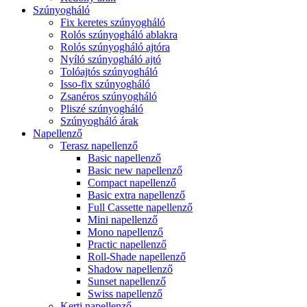
Szúnyogháló
Fix keretes szúnyogháló
Rolós szúnyogháló ablakra
Rolós szúnyogháló ajtóra
Nyíló szúnyogháló ajtó
Tolóajtós szúnyogháló
Isso-fix szúnyogháló
Zsanéros szúnyogháló
Pliszé szúnyogháló
Szúnyogháló árak
Napellenző
Terasz napellenző
Basic napellenző
Basic new napellenző
Compact napellenző
Basic extra napellenző
Full Cassette napellenző
Mini napellenző
Mono napellenző
Practic napellenző
Roll-Shade napellenző
Shadow napellenző
Sunset napellenző
Swiss napellenző
Kerti napellenző