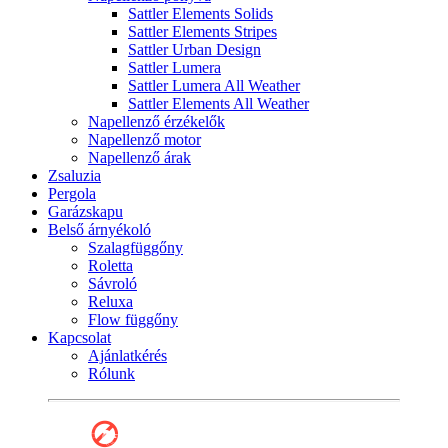
Sattler Elements Solids
Sattler Elements Stripes
Sattler Urban Design
Sattler Lumera
Sattler Lumera All Weather
Sattler Elements All Weather
Napellenző érzékelők
Napellenző motor
Napellenző árak
Zsaluzia
Pergola
Garázskapu
Belső árnyékoló
Szalagfüggőny
Roletta
Sávroló
Reluxa
Flow függőny
Kapcsolat
Ajánlatkérés
Rólunk