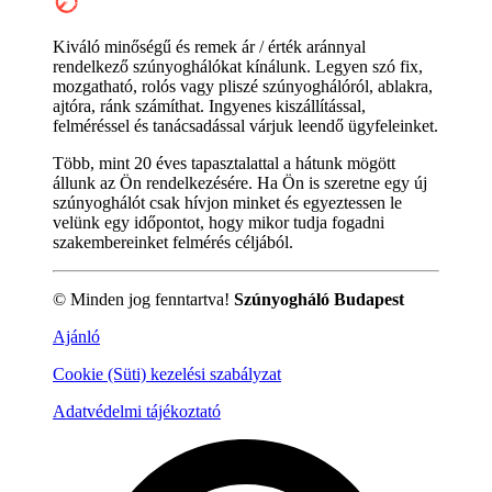
Kiváló minőségű és remek ár / érték aránnyal
rendelkező szúnyoghálókat kínálunk. Legyen szó fix,
mozgatható, rolós vagy pliszé szúnyoghálóról, ablakra,
ajtóra, ránk számíthat. Ingyenes kiszállítással,
felméréssel és tanácsadással várjuk leendő ügyfeleinket.
Több, mint 20 éves tapasztalattal a hátunk mögött
állunk az Ön rendelkezésére. Ha Ön is szeretne egy új
szúnyoghálót csak hívjon minket és egyeztessen le
velünk egy időpontot, hogy mikor tudja fogadni
szakembereinket felmérés céljából.
© Minden jog fenntartva!
Szúnyogháló Budapest
Ajánló
Cookie (Süti) kezelési szabályzat
Adatvédelmi tájékoztató