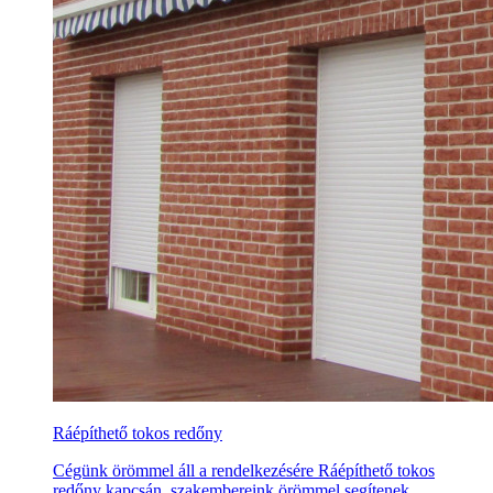
Ráépíthető tokos redőny
Cégünk örömmel áll a rendelkezésére Ráépíthető tokos
redőny kapcsán, szakembereink örömmel segítenek