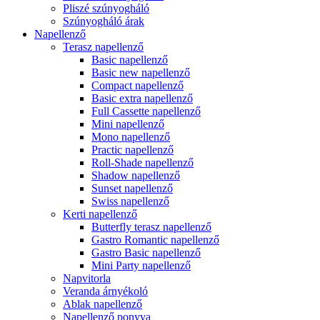
Pliszé szúnyogháló
Szúnyogháló árak
Napellenző
Terasz napellenző
Basic napellenző
Basic new napellenző
Compact napellenző
Basic extra napellenző
Full Cassette napellenző
Mini napellenző
Mono napellenző
Practic napellenző
Roll-Shade napellenző
Shadow napellenző
Sunset napellenző
Swiss napellenző
Kerti napellenző
Butterfly terasz napellenző
Gastro Romantic napellenző
Gastro Basic napellenző
Mini Party napellenző
Napvitorla
Veranda árnyékoló
Ablak napellenző
Napellenző ponyva