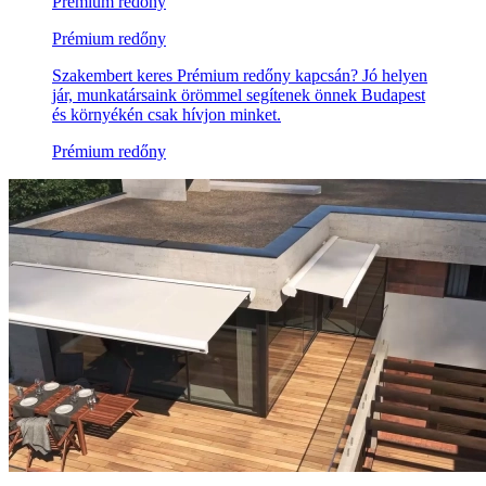
Prémium redőny
Prémium redőny
Szakembert keres Prémium redőny kapcsán? Jó helyen
jár, munkatársaink örömmel segítenek önnek Budapest
és környékén csak hívjon minket.
Prémium redőny