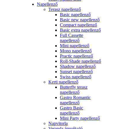
Napellenző
Terasz napellenző
Basic napellenző
Basic new napellenző
Compact napellenző
Basic extra napellenző
Full Cassette
napellenző
Mini napellenző
Mono napellenző
Practic napellenző
Roll-Shade napellenző
Shadow napellenző
Sunset napellenző
Swiss napellenző
Kerti napellenző
Butterfly terasz
napellenző
Gastro Romantic
napellenző
Gastro Basic
napellenző
Mini Party napellenző
Napvitorla
Veranda árnyékoló