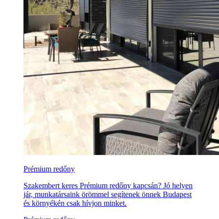
Prémium redőny
Szakembert keres Prémium redőny kapcsán? Jó helyen
jár, munkatársaink örömmel segítenek önnek Budapest
és környékén csak hívjon minket.