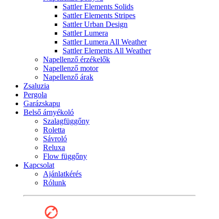
Sattler Elements Solids
Sattler Elements Stripes
Sattler Urban Design
Sattler Lumera
Sattler Lumera All Weather
Sattler Elements All Weather
Napellenző érzékelők
Napellenző motor
Napellenző árak
Zsaluzia
Pergola
Garázskapu
Belső árnyékoló
Szalagfüggőny
Roletta
Sávroló
Reluxa
Flow függőny
Kapcsolat
Ajánlatkérés
Rólunk