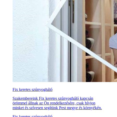
Fix keretes szúnyogháló
Szakembereink Fix keretes szúnyogháló kapcsán
örömmel állnak az Ön rendelkezésére, csak hívjon
minket és szívesen segítünk Pest megye és környékén.
Fix keretes szúnyogháló