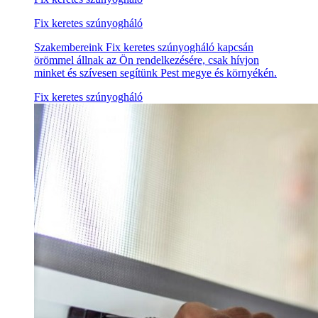
Fix keretes szúnyogháló
Szakembereink Fix keretes szúnyogháló kapcsán
örömmel állnak az Ön rendelkezésére, csak hívjon
minket és szívesen segítünk Pest megye és környékén.
Fix keretes szúnyogháló