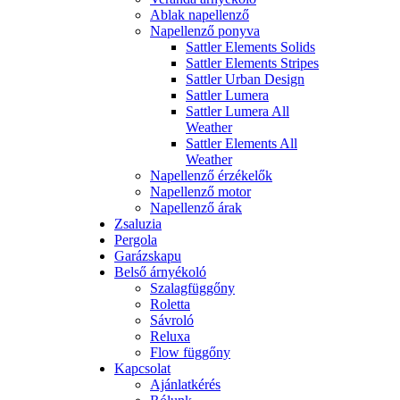
Ablak napellenző
Napellenző ponyva
Sattler Elements Solids
Sattler Elements Stripes
Sattler Urban Design
Sattler Lumera
Sattler Lumera All
Weather
Sattler Elements All
Weather
Napellenző érzékelők
Napellenző motor
Napellenző árak
Zsaluzia
Pergola
Garázskapu
Belső árnyékoló
Szalagfüggőny
Roletta
Sávroló
Reluxa
Flow függőny
Kapcsolat
Ajánlatkérés