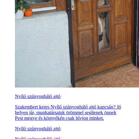
Nyíló szúnyogháló ajtó
Szakembert keres Nyíló szúnyogháló ajtó kapcsán? Jó
helyen jár, munkatársaink örömmel segítenek önnek
Pest megye és környékén csak hívjon minket.
Nyíló szúnyogháló ajtó