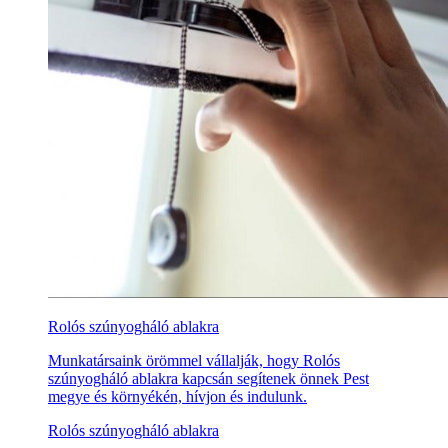
Rolós szúnyogháló ablakra
Munkatársaink örömmel vállalják, hogy Rolós
szúnyogháló ablakra kapcsán segítenek önnek Pest
megye és környékén, hívjon és indulunk.
Rolós szúnyogháló ablakra