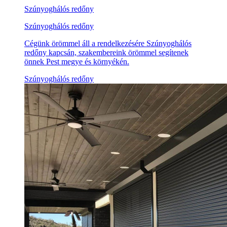
Szúnyoghálós redőny
Szúnyoghálós redőny
Cégünk örömmel áll a rendelkezésére Szúnyoghálós
redőny kapcsán, szakembereink örömmel segítenek
önnek Pest megye és környékén.
Szúnyoghálós redőny