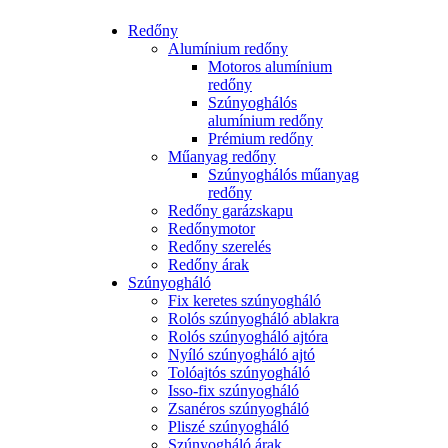
Redőny
Alumínium redőny
Motoros alumínium
redőny
Szúnyoghálós
alumínium redőny
Prémium redőny
Műanyag redőny
Szúnyoghálós műanyag
redőny
Redőny garázskapu
Redőnymotor
Redőny szerelés
Redőny árak
Szúnyogháló
Fix keretes szúnyogháló
Rolós szúnyogháló ablakra
Rolós szúnyogháló ajtóra
Nyíló szúnyogháló ajtó
Tolóajtós szúnyogháló
Isso-fix szúnyogháló
Zsanéros szúnyogháló
Pliszé szúnyogháló
Szúnyogháló árak