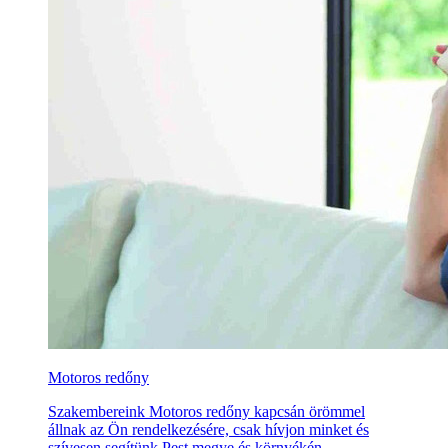
Motoros redőny
Szakembereink Motoros redőny kapcsán örömmel
állnak az Ön rendelkezésére, csak hívjon minket és
szívesen segítünk Pest megye és környékén.