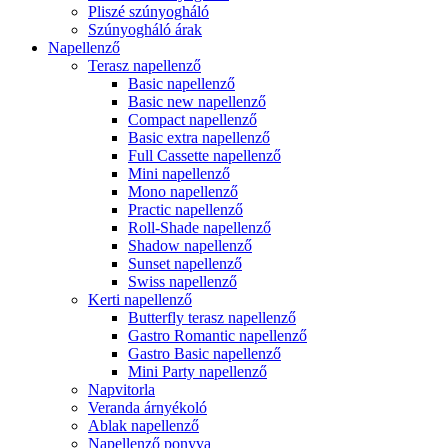
Pliszé szúnyogháló
Szúnyogháló árak
Napellenző
Terasz napellenző
Basic napellenző
Basic new napellenző
Compact napellenző
Basic extra napellenző
Full Cassette napellenző
Mini napellenző
Mono napellenző
Practic napellenző
Roll-Shade napellenző
Shadow napellenző
Sunset napellenző
Swiss napellenző
Kerti napellenző
Butterfly terasz napellenző
Gastro Romantic napellenző
Gastro Basic napellenző
Mini Party napellenző
Napvitorla
Veranda árnyékoló
Ablak napellenző
Napellenző ponyva