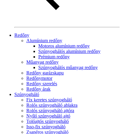
Redőny
Alumínium redőny
Motoros alumínium redőny
Szúnyoghálós alumínium redőny
Prémium redőny
Műanyag redőny
Szúnyoghálós műanyag redőny
Redőny garázskapu
Redőnymotor
Redőny szerelés
Redőny árak
Szúnyogháló
Fix keretes szúnyogháló
Rolós szúnyogháló ablakra
Rolós szúnyogháló ajtóra
Nyíló szúnyogháló ajtó
Tolóajtós szúnyogháló
Isso-fix szúnyogháló
Zsanéros szúnyogháló