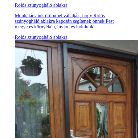
Rolós szúnyogháló ablakra
Munkatársaink örömmel vállalják, hogy Rolós
szúnyogháló ablakra kapcsán segítenek önnek Pest
megye és környékén, hívjon és indulunk.
Rolós szúnyogháló ablakra