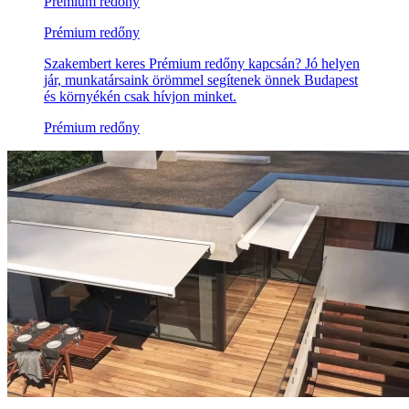
Prémium redőny
Prémium redőny
Szakembert keres Prémium redőny kapcsán? Jó helyen
jár, munkatársaink örömmel segítenek önnek Budapest
és környékén csak hívjon minket.
Prémium redőny