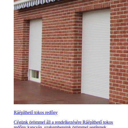
Ráépíthető tokos redőny
Cégünk örömmel áll a rendelkezésére Ráépíthető tokos
redőny kapcsán, szakembereink örömmel segítenek