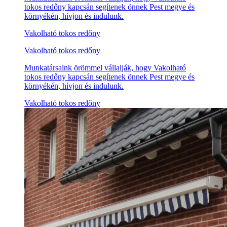
tokos redőny kapcsán segítenek önnek Pest megye és
környékén, hívjon és indulunk.
Vakolható tokos redőny
Vakolható tokos redőny
Munkatársaink örömmel vállalják, hogy Vakolható
tokos redőny kapcsán segítenek önnek Pest megye és
környékén, hívjon és indulunk.
Vakolható tokos redőny