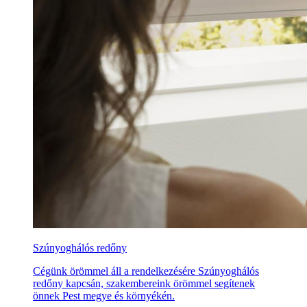
Szúnyoghálós redőny
Cégünk örömmel áll a rendelkezésére Szúnyoghálós
redőny kapcsán, szakembereink örömmel segítenek
önnek Pest megye és környékén.