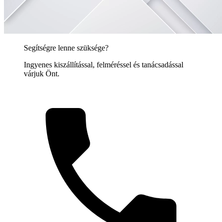
Segítségre lenne szüksége?
Ingyenes kiszállítással, felméréssel és tanácsadással
várjuk Önt.