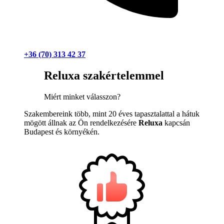
+36 (70) 313 42 37
Reluxa szakértelemmel
Miért minket válasszon?
Szakembereink több, mint 20 éves tapasztalattal a hátuk
mögött állnak az Ön rendelkezésére
Reluxa
kapcsán
Budapest és környékén.