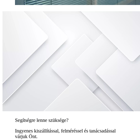
Segítségre lenne szüksége?
Ingyenes kiszállítással, felméréssel és tanácsadással
várjuk Önt.