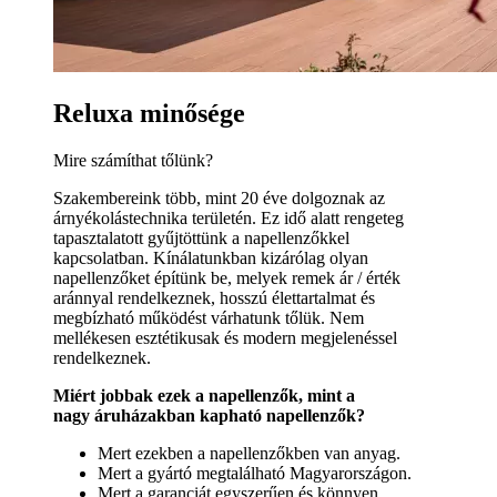
Reluxa minősége
Mire számíthat tőlünk?
Szakembereink több, mint 20 éve dolgoznak az
árnyékolástechnika területén. Ez idő alatt rengeteg
tapasztalatott gyűjtöttünk a napellenzőkkel
kapcsolatban. Kínálatunkban kizárólag olyan
napellenzőket építünk be, melyek remek ár / érték
aránnyal rendelkeznek, hosszú élettartalmat és
megbízható működést várhatunk tőlük. Nem
mellékesen esztétikusak és modern megjelenéssel
rendelkeznek.
Miért jobbak ezek a napellenzők, mint a
nagy áruházakban kapható napellenzők?
Mert ezekben a napellenzőkben van anyag.
Mert a gyártó megtalálható Magyarországon.
Mert a garanciát egyszerűen és könnyen