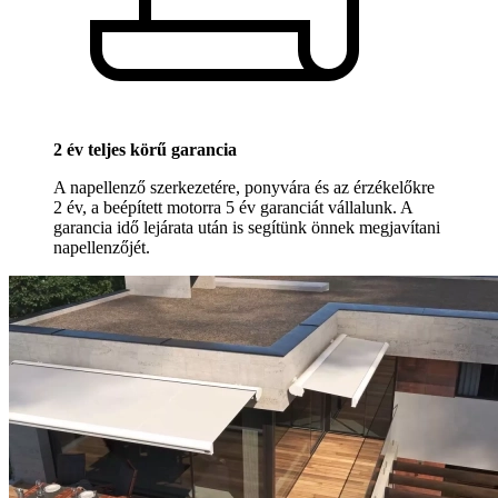
2 év teljes körű garancia
A napellenző szerkezetére, ponyvára és az érzékelőkre
2 év, a beépített motorra 5 év garanciát vállalunk. A
garancia idő lejárata után is segítünk önnek megjavítani
napellenzőjét.