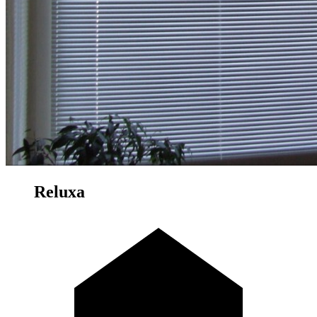
Reluxa