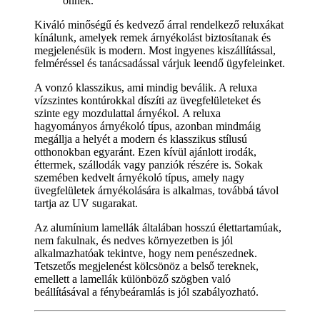
önnek.
Kiváló minőségű és kedvező árral rendelkező reluxákat
kínálunk, amelyek remek árnyékolást biztosítanak és
megjelenésük is modern. Most ingyenes kiszállítással,
felméréssel és tanácsadással várjuk leendő ügyfeleinket.
A vonzó klasszikus, ami mindig beválik. A reluxa
vízszintes kontúrokkal díszíti az üvegfelületeket és
szinte egy mozdulattal árnyékol. A reluxa
hagyományos árnyékoló típus, azonban mindmáig
megállja a helyét a modern és klasszikus stílusú
otthonokban egyaránt. Ezen kívül ajánlott irodák,
éttermek, szállodák vagy panziók részére is. Sokak
szemében kedvelt árnyékoló típus, amely nagy
üvegfelületek árnyékolására is alkalmas, továbbá távol
tartja az UV sugarakat.
Az alumínium lamellák általában hosszú élettartamúak,
nem fakulnak, és nedves környezetben is jól
alkalmazhatóak tekintve, hogy nem penészednek.
Tetszetős megjelenést kölcsönöz a belső tereknek,
emellett a lamellák különböző szögben való
beállításával a fénybeáramlás is jól szabályozható.