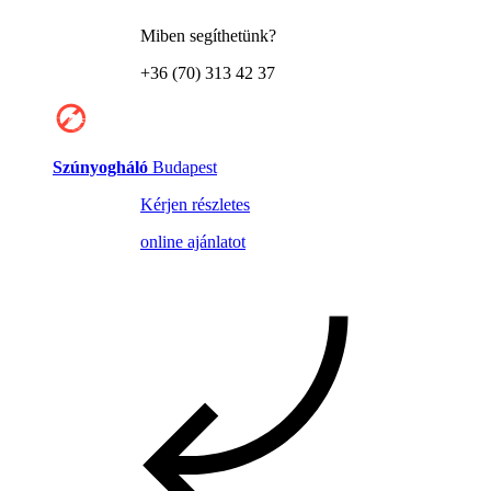
Miben segíthetünk?
+36 (70) 313 42 37
Szúnyogháló
Budapest
Kérjen részletes
online ajánlatot