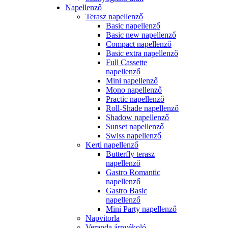
Napellenző
Terasz napellenző
Basic napellenző
Basic new napellenző
Compact napellenző
Basic extra napellenző
Full Cassette
napellenző
Mini napellenző
Mono napellenző
Practic napellenző
Roll-Shade napellenző
Shadow napellenző
Sunset napellenző
Swiss napellenző
Kerti napellenző
Butterfly terasz
napellenző
Gastro Romantic
napellenző
Gastro Basic
napellenző
Mini Party napellenző
Napvitorla
Veranda árnyékoló