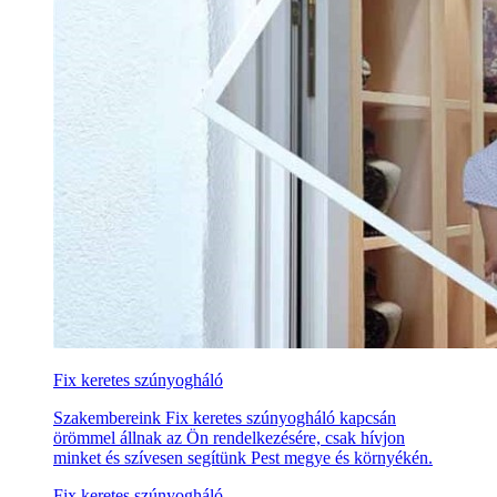
Fix keretes szúnyogháló
Szakembereink Fix keretes szúnyogháló kapcsán
örömmel állnak az Ön rendelkezésére, csak hívjon
minket és szívesen segítünk Pest megye és környékén.
Fix keretes szúnyogháló