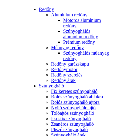
Redőny
Alumínium redőny
Motoros alumínium
redőny
Szúnyoghálós
alumínium redőny
Prémium redőny
Műanyag redőny
Szúnyoghálós műanyag
redőny
Redőny garázskapu
Redőnymotor
Redőny szerelés
Redőny árak
Szúnyogháló
Fix keretes szúnyogháló
Rolós szúnyogháló ablakra
Rolós szúnyogháló ajtóra
Nyíló szúnyogháló ajtó
Tolóajtós szúnyogháló
Isso-fix szúnyogháló
Zsanéros szúnyogháló
Pliszé szúnyogháló
Szúnyogháló árak