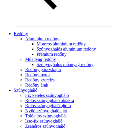
Redőny
Alumínium redőny
Motoros alumínium redőny
Szúnyoghálós alumínium redőny
Prémium redőny
Műanyag redőny
Szúnyoghálós műanyag redőny
Redőny garázskapu
Redőnymotor
Redőny szerelés
Redőny árak
Szúnyogháló
Fix keretes szúnyogháló
Rolós szúnyogháló ablakra
Rolós szúnyogháló ajtóra
Nyíló szúnyogháló ajtó
Tolóajtós szúnyogháló
Isso-fix szúnyogháló
Zsanéros szúnyogháló