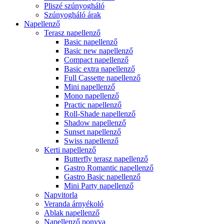
Pliszé szúnyogháló
Szúnyogháló árak
Napellenző
Terasz napellenző
Basic napellenző
Basic new napellenző
Compact napellenző
Basic extra napellenző
Full Cassette napellenző
Mini napellenző
Mono napellenző
Practic napellenző
Roll-Shade napellenző
Shadow napellenző
Sunset napellenző
Swiss napellenző
Kerti napellenző
Butterfly terasz napellenző
Gastro Romantic napellenző
Gastro Basic napellenző
Mini Party napellenző
Napvitorla
Veranda árnyékoló
Ablak napellenző
Napellenző ponyva