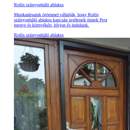
Rolós szúnyogháló ablakra
Munkatársaink örömmel vállalják, hogy Rolós
szúnyogháló ablakra kapcsán segítenek önnek Pest
megye és környékén, hívjon és indulunk.
Rolós szúnyogháló ablakra