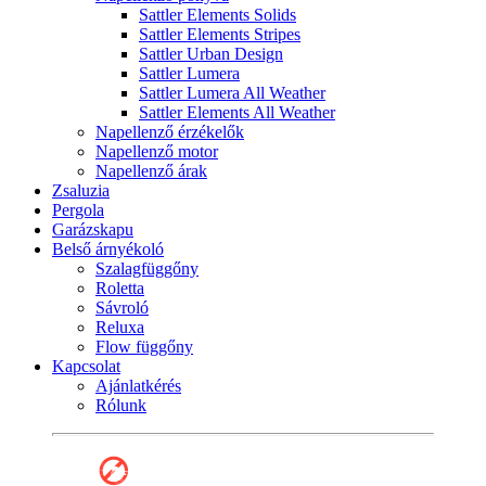
Sattler Elements Solids
Sattler Elements Stripes
Sattler Urban Design
Sattler Lumera
Sattler Lumera All Weather
Sattler Elements All Weather
Napellenző érzékelők
Napellenző motor
Napellenző árak
Zsaluzia
Pergola
Garázskapu
Belső árnyékoló
Szalagfüggőny
Roletta
Sávroló
Reluxa
Flow függőny
Kapcsolat
Ajánlatkérés
Rólunk