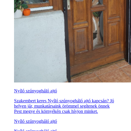
Nyíló szúnyogháló ajtó
Szakembert keres Nyíló szúnyogháló ajtó kapcsán? Jó
helyen jár, munkatársaink örömmel segítenek önnek
Pest megye és környékén csak hívjon minket.
Nyíló szúnyogháló ajtó