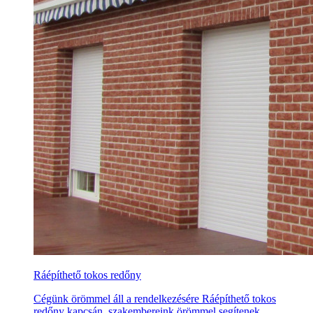
Ráépíthető tokos redőny
Cégünk örömmel áll a rendelkezésére Ráépíthető tokos
redőny kapcsán, szakembereink örömmel segítenek