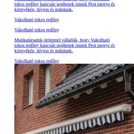
tokos redőny kapcsán segítenek önnek Pest megye és
környékén, hívjon és indulunk.
Vakolható tokos redőny
Vakolható tokos redőny
Munkatársaink örömmel vállalják, hogy Vakolható
tokos redőny kapcsán segítenek önnek Pest megye és
környékén, hívjon és indulunk.
Vakolható tokos redőny