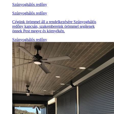
Szúnyoghálós redőny
Szúnyoghálós redőny
Cégünk örömmel áll a rendelkezésére Szúnyoghálós
redőny kapcsán, szakembereink örömmel segítenek
önnek Pest megye és környékén.
Szúnyoghálós redőny