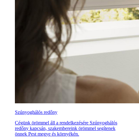
Szúnyoghálós redőny
Cégünk örömmel áll a rendelkezésére Szúnyoghálós
redőny kapcsán, szakembereink örömmel segítenek
önnek Pest megye és környékén.