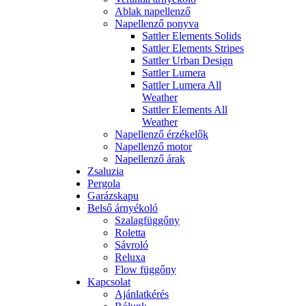
Ablak napellenző
Napellenző ponyva
Sattler Elements Solids
Sattler Elements Stripes
Sattler Urban Design
Sattler Lumera
Sattler Lumera All
Weather
Sattler Elements All
Weather
Napellenző érzékelők
Napellenző motor
Napellenző árak
Zsaluzia
Pergola
Garázskapu
Belső árnyékoló
Szalagfüggőny
Roletta
Sávroló
Reluxa
Flow függőny
Kapcsolat
Ajánlatkérés