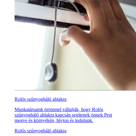
Rolós szúnyogháló ablakra
Munkatársaink örömmel vállalják, hogy Rolós
szúnyogháló ablakra kapcsán segítenek önnek Pest
megye és környékén, hívjon és indulunk.
Rolós szúnyogháló ablakra