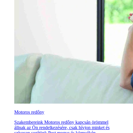
Motoros redőny
Szakembereink Motoros redőny kapcsán örömmel
állnak az Ön rendelkezésére, csak hívjon minket és
szívesen segítünk Pest megye és környékén.