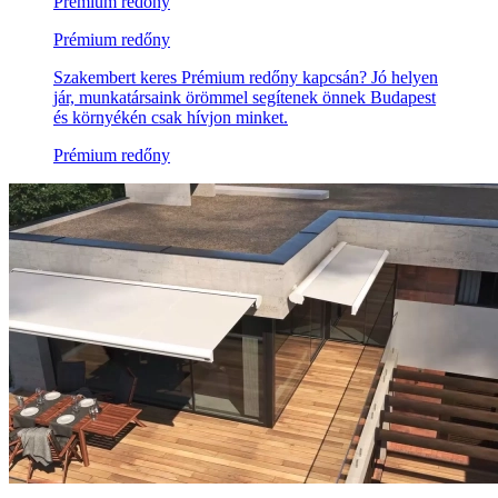
Prémium redőny
Prémium redőny
Szakembert keres Prémium redőny kapcsán? Jó helyen
jár, munkatársaink örömmel segítenek önnek Budapest
és környékén csak hívjon minket.
Prémium redőny