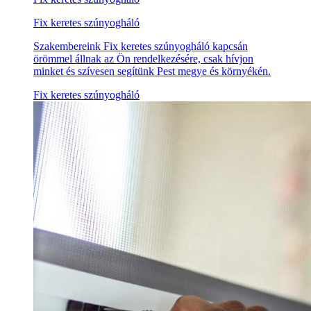
Fix keretes szúnyogháló
Szakembereink Fix keretes szúnyogháló kapcsán
örömmel állnak az Ön rendelkezésére, csak hívjon
minket és szívesen segítünk Pest megye és környékén.
Fix keretes szúnyogháló