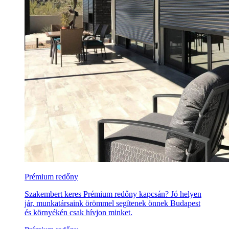
Prémium redőny
Szakembert keres Prémium redőny kapcsán? Jó helyen
jár, munkatársaink örömmel segítenek önnek Budapest
és környékén csak hívjon minket.