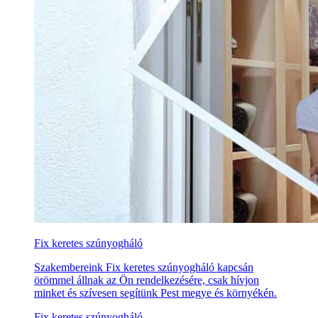
Fix keretes szúnyogháló
Szakembereink Fix keretes szúnyogháló kapcsán
örömmel állnak az Ön rendelkezésére, csak hívjon
minket és szívesen segítünk Pest megye és környékén.
Fix keretes szúnyogháló