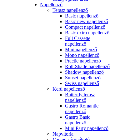
Napellenző
Terasz napellenző
Basic napellenző
Basic new napellenző
Compact napellenző
Basic extra napellenző
Full Cassette
napellenző
Mini napellenző
Mono napellenző
Practic napellenző
Roll-Shade napellenző
Shadow napellenző
Sunset napellenző
Swiss napellenző
Kerti napellenző
Butterfly terasz
napellenző
Gastro Romantic
napellenző
Gastro Basic
napellenző
Mini Party napellenző
Napvitorla
Veranda árnyékoló