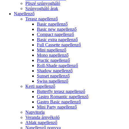
Pliszé szúnyogháló
Szúnyogháló árak
Napellenző
Terasz napellenző
Basic napellenző
Basic new napellenző
Compact napellenző
Basic extra napellenző
Full Cassette napellenző
Mini napellenző
Mono napellenző
Practic napellenző
Roll-Shade napellenző
Shadow napellenző
Sunset napellenző
Swiss napellenző
Kerti napellenző
Butterfly terasz napellenző
Gastro Romantic napellenző
Gastro Basic napellenző
Mini Party napellenző
Napvitorla
Veranda árnyékoló
Ablak napellenző
Napellenző ponyva