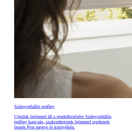
Szúnyoghálós redőny
Cégünk örömmel áll a rendelkezésére Szúnyoghálós
redőny kapcsán, szakembereink örömmel segítenek
önnek Pest megye és környékén.