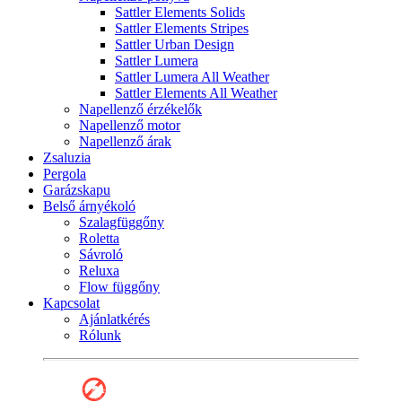
Sattler Elements Solids
Sattler Elements Stripes
Sattler Urban Design
Sattler Lumera
Sattler Lumera All Weather
Sattler Elements All Weather
Napellenző érzékelők
Napellenző motor
Napellenző árak
Zsaluzia
Pergola
Garázskapu
Belső árnyékoló
Szalagfüggőny
Roletta
Sávroló
Reluxa
Flow függőny
Kapcsolat
Ajánlatkérés
Rólunk