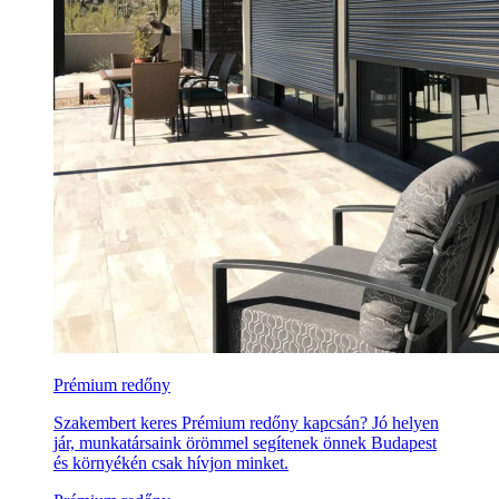
Prémium redőny
Szakembert keres Prémium redőny kapcsán? Jó helyen
jár, munkatársaink örömmel segítenek önnek Budapest
és környékén csak hívjon minket.