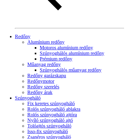
Redőny
Alumínium redőny
Motoros alumínium redőny
Szúnyoghálós alumínium redőny
Prémium redőny
Műanyag redőny
Szúnyoghálós műanyag redőny
Redőny garázskapu
Redőnymotor
Redőny szerelés
Redőny árak
Szúnyogháló
Fix keretes szúnyogháló
Rolós szúnyogháló ablakra
Rolós szúnyogháló ajtóra
Nyíló szúnyogháló ajtó
Tolóajtós szúnyogháló
Isso-fix szúnyogháló
Zsanéros szúnyogháló