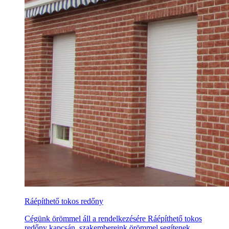
Ráépíthető tokos redőny
Cégünk örömmel áll a rendelkezésére Ráépíthető tokos
redőny kapcsán, szakembereink örömmel segítenek