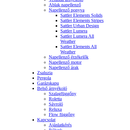
Ablak napellenző
Napellenző ponyva
Sattler Elements Solids
Sattler Elements Stripes
Sattler Urban Design
Sattler Lumera
Sattler Lumera All
Weather
Sattler Elements All
Weather
Napellenző érzékelők
Napellenző motor
Napellenző árak
Zsaluzia
Pergola
Garázskapu
Belső árnyékoló
Szalagfüggőny
Roletta
Sávroló
Reluxa
Flow függőny
Kapcsolat
Ajánlatkérés