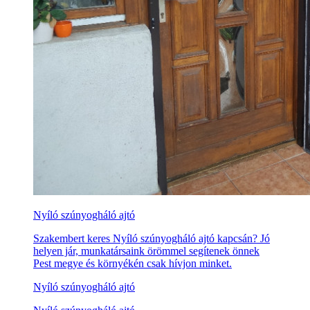
Nyíló szúnyogháló ajtó
Szakembert keres Nyíló szúnyogháló ajtó kapcsán? Jó
helyen jár, munkatársaink örömmel segítenek önnek
Pest megye és környékén csak hívjon minket.
Nyíló szúnyogháló ajtó