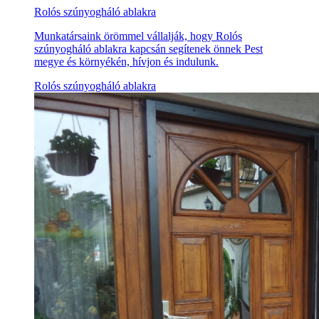
Rolós szúnyogháló ablakra
Munkatársaink örömmel vállalják, hogy Rolós
szúnyogháló ablakra kapcsán segítenek önnek Pest
megye és környékén, hívjon és indulunk.
Rolós szúnyogháló ablakra