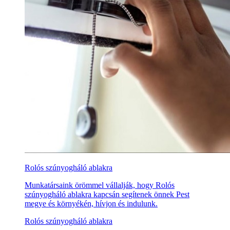
Rolós szúnyogháló ablakra
Munkatársaink örömmel vállalják, hogy Rolós
szúnyogháló ablakra kapcsán segítenek önnek Pest
megye és környékén, hívjon és indulunk.
Rolós szúnyogháló ablakra