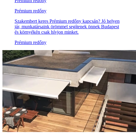
Prémium redőny
Prémium redőny
Szakembert keres Prémium redőny kapcsán? Jó helyen
jár, munkatársaink örömmel segítenek önnek Budapest
és környékén csak hívjon minket.
Prémium redőny