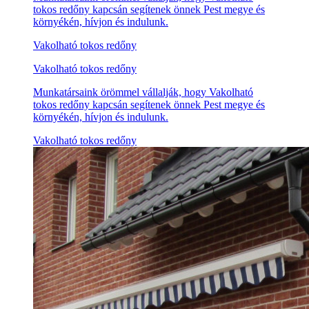
tokos redőny kapcsán segítenek önnek Pest megye és
környékén, hívjon és indulunk.
Vakolható tokos redőny
Vakolható tokos redőny
Munkatársaink örömmel vállalják, hogy Vakolható
tokos redőny kapcsán segítenek önnek Pest megye és
környékén, hívjon és indulunk.
Vakolható tokos redőny