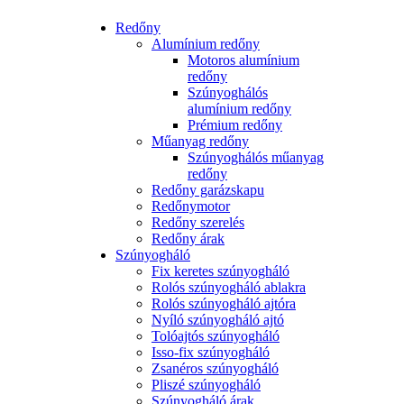
Redőny
Alumínium redőny
Motoros alumínium
redőny
Szúnyoghálós
alumínium redőny
Prémium redőny
Műanyag redőny
Szúnyoghálós műanyag
redőny
Redőny garázskapu
Redőnymotor
Redőny szerelés
Redőny árak
Szúnyogháló
Fix keretes szúnyogháló
Rolós szúnyogháló ablakra
Rolós szúnyogháló ajtóra
Nyíló szúnyogháló ajtó
Tolóajtós szúnyogháló
Isso-fix szúnyogháló
Zsanéros szúnyogháló
Pliszé szúnyogháló
Szúnyogháló árak