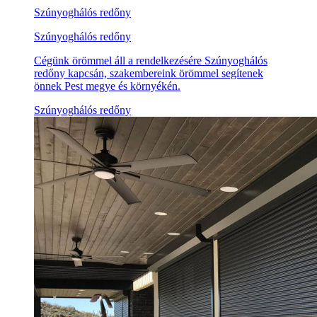
Szúnyoghálós redőny
Szúnyoghálós redőny
Cégünk örömmel áll a rendelkezésére Szúnyoghálós
redőny kapcsán, szakembereink örömmel segítenek
önnek Pest megye és környékén.
Szúnyoghálós redőny