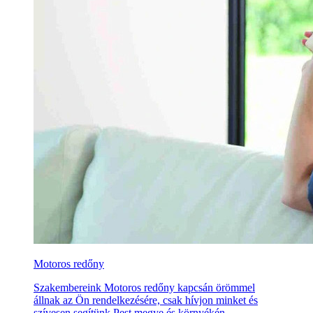
Motoros redőny
Szakembereink Motoros redőny kapcsán örömmel
állnak az Ön rendelkezésére, csak hívjon minket és
szívesen segítünk Pest megye és környékén.