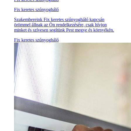
Fix keretes szúnyogháló
Szakembereink Fix keretes szúnyogháló kapcsán
örömmel állnak az Ön rendelkezésére, csak hívjon
minket és szívesen segítünk Pest megye és környékén.
Fix keretes szúnyogháló