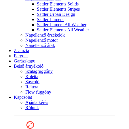
Sattler Elements Solids
Sattler Elements Stripes
Sattler Urban Design
Sattler Lumera
Sattler Lumera All Weather
Sattler Elements All Weather
Napellenző érzékelők
Napellenző motor
Napellenző árak
Zsaluzia
Pergola
Garázskapu
Belső árnyékoló
Szalagfüggőny
Roletta
Sávroló
Reluxa
Flow függőny
Kapcsolat
Ajánlatkérés
Rólunk