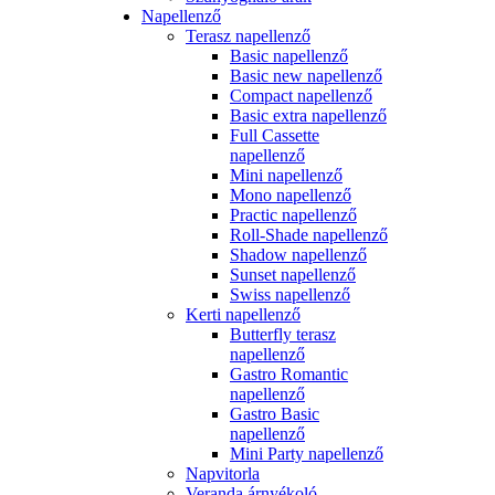
Napellenző
Terasz napellenző
Basic napellenző
Basic new napellenző
Compact napellenző
Basic extra napellenző
Full Cassette
napellenző
Mini napellenző
Mono napellenző
Practic napellenző
Roll-Shade napellenző
Shadow napellenző
Sunset napellenző
Swiss napellenző
Kerti napellenző
Butterfly terasz
napellenző
Gastro Romantic
napellenző
Gastro Basic
napellenző
Mini Party napellenző
Napvitorla
Veranda árnyékoló