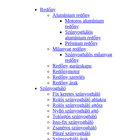
Redőny
Alumínium redőny
Motoros alumínium
redőny
Szúnyoghálós
alumínium redőny
Prémium redőny
Műanyag redőny
Szúnyoghálós műanyag
redőny
Redőny garázskapu
Redőnymotor
Redőny szerelés
Redőny árak
Szúnyogháló
Fix keretes szúnyogháló
Rolós szúnyogháló ablakra
Rolós szúnyogháló ajtóra
Nyíló szúnyogháló ajtó
Tolóajtós szúnyogháló
Isso-fix szúnyogháló
Zsanéros szúnyogháló
Pliszé szúnyogháló
Szúnyogháló árak