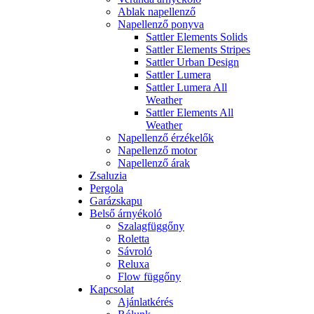
Ablak napellenző
Napellenző ponyva
Sattler Elements Solids
Sattler Elements Stripes
Sattler Urban Design
Sattler Lumera
Sattler Lumera All
Weather
Sattler Elements All
Weather
Napellenző érzékelők
Napellenző motor
Napellenző árak
Zsaluzia
Pergola
Garázskapu
Belső árnyékoló
Szalagfüggőny
Roletta
Sávroló
Reluxa
Flow függőny
Kapcsolat
Ajánlatkérés