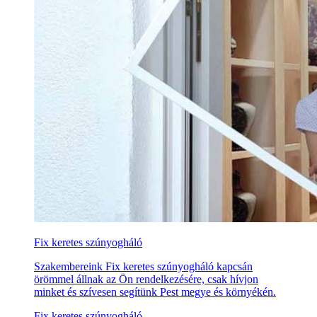
Fix keretes szúnyogháló
Szakembereink Fix keretes szúnyogháló kapcsán
örömmel állnak az Ön rendelkezésére, csak hívjon
minket és szívesen segítünk Pest megye és környékén.
Fix keretes szúnyogháló