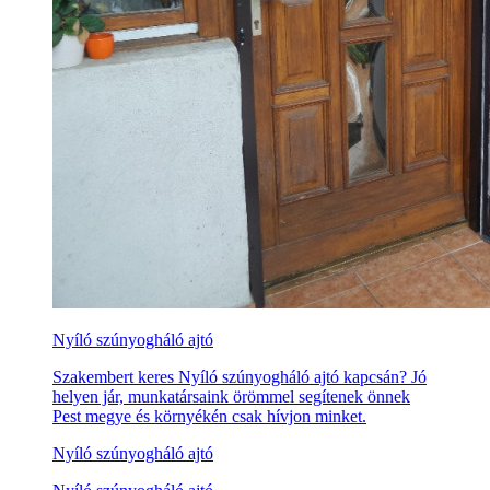
Nyíló szúnyogháló ajtó
Szakembert keres Nyíló szúnyogháló ajtó kapcsán? Jó
helyen jár, munkatársaink örömmel segítenek önnek
Pest megye és környékén csak hívjon minket.
Nyíló szúnyogháló ajtó