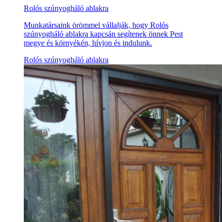
Rolós szúnyogháló ablakra
Munkatársaink örömmel vállalják, hogy Rolós
szúnyogháló ablakra kapcsán segítenek önnek Pest
megye és környékén, hívjon és indulunk.
Rolós szúnyogháló ablakra