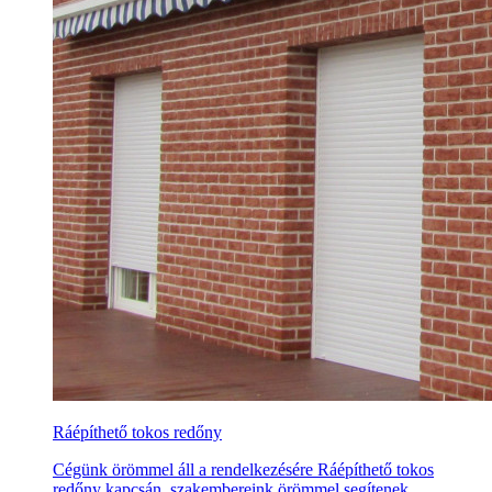
Ráépíthető tokos redőny
Cégünk örömmel áll a rendelkezésére Ráépíthető tokos
redőny kapcsán, szakembereink örömmel segítenek