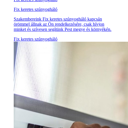
Fix keretes szúnyogháló
Szakembereink Fix keretes szúnyogháló kapcsán
örömmel állnak az Ön rendelkezésére, csak hívjon
minket és szívesen segítünk Pest megye és környékén.
Fix keretes szúnyogháló