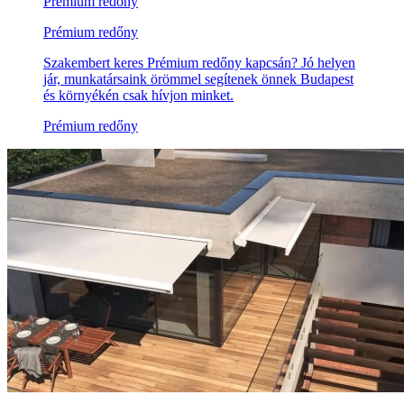
Prémium redőny
Prémium redőny
Szakembert keres Prémium redőny kapcsán? Jó helyen
jár, munkatársaink örömmel segítenek önnek Budapest
és környékén csak hívjon minket.
Prémium redőny