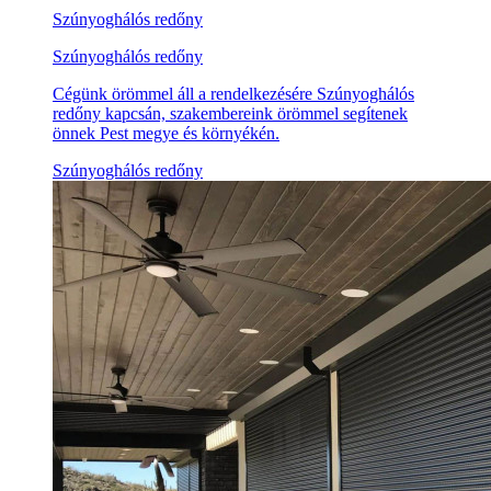
Szúnyoghálós redőny
Szúnyoghálós redőny
Cégünk örömmel áll a rendelkezésére Szúnyoghálós
redőny kapcsán, szakembereink örömmel segítenek
önnek Pest megye és környékén.
Szúnyoghálós redőny