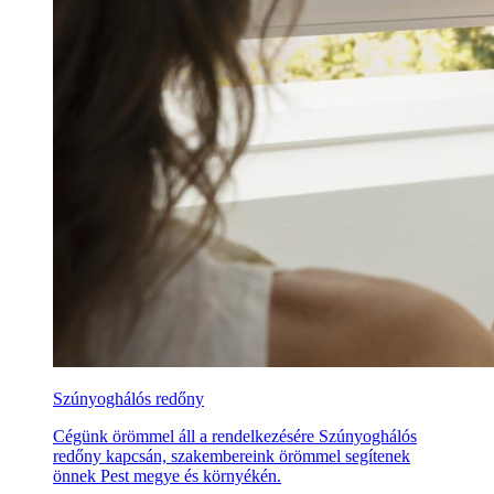
Szúnyoghálós redőny
Cégünk örömmel áll a rendelkezésére Szúnyoghálós
redőny kapcsán, szakembereink örömmel segítenek
önnek Pest megye és környékén.