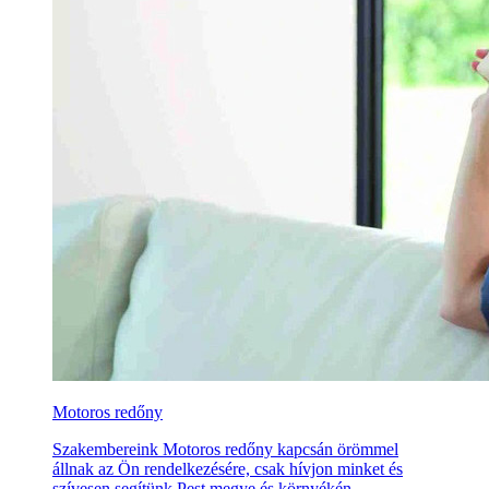
Motoros redőny
Szakembereink Motoros redőny kapcsán örömmel
állnak az Ön rendelkezésére, csak hívjon minket és
szívesen segítünk Pest megye és környékén.