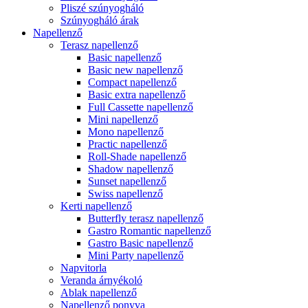
Pliszé szúnyogháló
Szúnyogháló árak
Napellenző
Terasz napellenző
Basic napellenző
Basic new napellenző
Compact napellenző
Basic extra napellenző
Full Cassette napellenző
Mini napellenző
Mono napellenző
Practic napellenző
Roll-Shade napellenző
Shadow napellenző
Sunset napellenző
Swiss napellenző
Kerti napellenző
Butterfly terasz napellenző
Gastro Romantic napellenző
Gastro Basic napellenző
Mini Party napellenző
Napvitorla
Veranda árnyékoló
Ablak napellenző
Napellenző ponyva