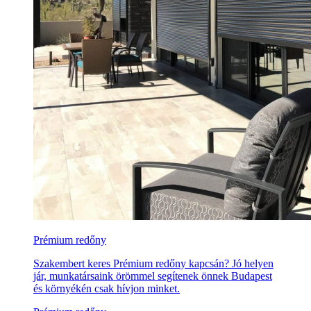
Prémium redőny
Szakembert keres Prémium redőny kapcsán? Jó helyen
jár, munkatársaink örömmel segítenek önnek Budapest
és környékén csak hívjon minket.