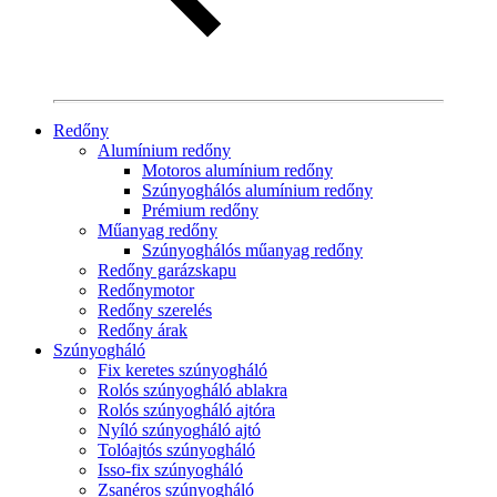
Redőny
Alumínium redőny
Motoros alumínium redőny
Szúnyoghálós alumínium redőny
Prémium redőny
Műanyag redőny
Szúnyoghálós műanyag redőny
Redőny garázskapu
Redőnymotor
Redőny szerelés
Redőny árak
Szúnyogháló
Fix keretes szúnyogháló
Rolós szúnyogháló ablakra
Rolós szúnyogháló ajtóra
Nyíló szúnyogháló ajtó
Tolóajtós szúnyogháló
Isso-fix szúnyogháló
Zsanéros szúnyogháló