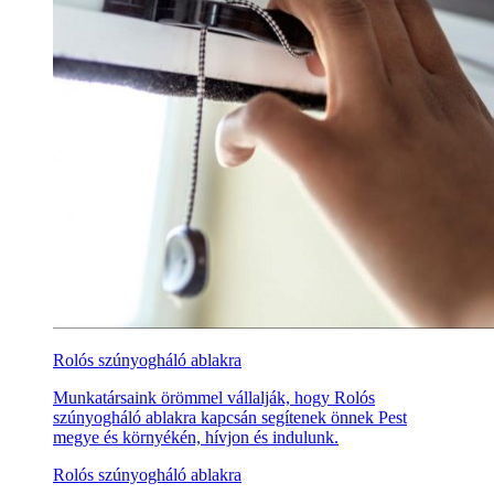
Rolós szúnyogháló ablakra
Munkatársaink örömmel vállalják, hogy Rolós
szúnyogháló ablakra kapcsán segítenek önnek Pest
megye és környékén, hívjon és indulunk.
Rolós szúnyogháló ablakra