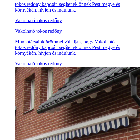
tokos redőny kapcsán segítenek önnek Pest megye és
környékén, hívjon és indulunk.
Vakolható tokos redőny
Vakolható tokos redőny
Munkatársaink örömmel vállalják, hogy Vakolható
tokos redőny kapcsán segítenek önnek Pest megye és
környékén, hívjon és indulunk.
Vakolható tokos redőny