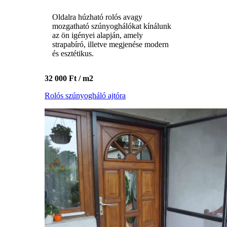
Oldalra húzható rolós avagy
mozgatható szúnyoghálókat kínálunk
az ön igényei alapján, amely
strapabíró, illetve megjenése modern
és esztétikus.
32 000 Ft / m2
Rolós szúnyogháló ajtóra