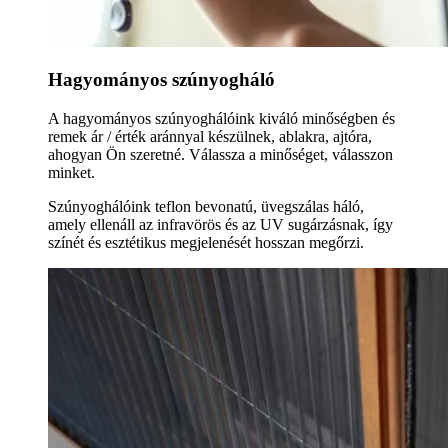
Hagyományos szúnyogháló
A hagyományos szúnyoghálóink kiváló minőségben és
remek ár / érték aránnyal készülnek, ablakra, ajtóra,
ahogyan Ön szeretné. Válassza a minőséget, válasszon
minket.
Szúnyoghálóink teflon bevonatú, üvegszálas háló,
amely ellenáll az infravörös és az UV sugárzásnak, így
színét és esztétikus megjelenését hosszan megőrzi.