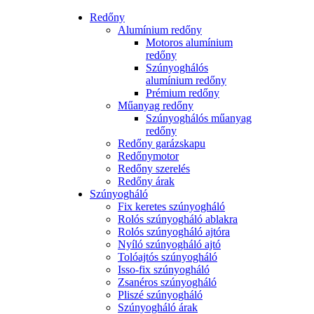
Redőny
Alumínium redőny
Motoros alumínium
redőny
Szúnyoghálós
alumínium redőny
Prémium redőny
Műanyag redőny
Szúnyoghálós műanyag
redőny
Redőny garázskapu
Redőnymotor
Redőny szerelés
Redőny árak
Szúnyogháló
Fix keretes szúnyogháló
Rolós szúnyogháló ablakra
Rolós szúnyogháló ajtóra
Nyíló szúnyogháló ajtó
Tolóajtós szúnyogháló
Isso-fix szúnyogháló
Zsanéros szúnyogháló
Pliszé szúnyogháló
Szúnyogháló árak