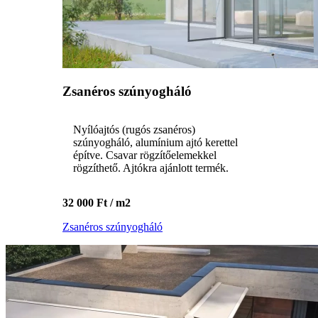
Zsanéros szúnyogháló
Nyílóajtós (rugós zsanéros)
szúnyogháló, alumínium ajtó kerettel
építve. Csavar rögzítőelemekkel
rögzíthető. Ajtókra ajánlott termék.
32 000 Ft / m2
Zsanéros szúnyogháló