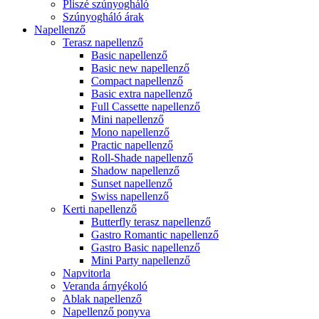
Pliszé szúnyogháló
Szúnyogháló árak
Napellenző
Terasz napellenző
Basic napellenző
Basic new napellenző
Compact napellenző
Basic extra napellenző
Full Cassette napellenző
Mini napellenző
Mono napellenző
Practic napellenző
Roll-Shade napellenző
Shadow napellenző
Sunset napellenző
Swiss napellenző
Kerti napellenző
Butterfly terasz napellenző
Gastro Romantic napellenző
Gastro Basic napellenző
Mini Party napellenző
Napvitorla
Veranda árnyékoló
Ablak napellenző
Napellenző ponyva