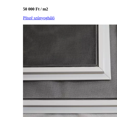
50 000 Ft / m2
Pliszé szúnyogháló