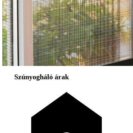
Szúnyogháló árak