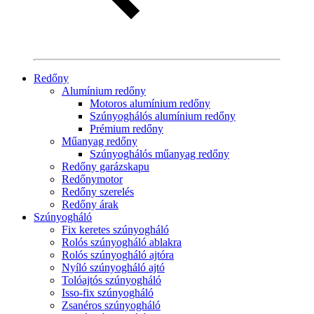
Redőny
Alumínium redőny
Motoros alumínium redőny
Szúnyoghálós alumínium redőny
Prémium redőny
Műanyag redőny
Szúnyoghálós műanyag redőny
Redőny garázskapu
Redőnymotor
Redőny szerelés
Redőny árak
Szúnyogháló
Fix keretes szúnyogháló
Rolós szúnyogháló ablakra
Rolós szúnyogháló ajtóra
Nyíló szúnyogháló ajtó
Tolóajtós szúnyogháló
Isso-fix szúnyogháló
Zsanéros szúnyogháló