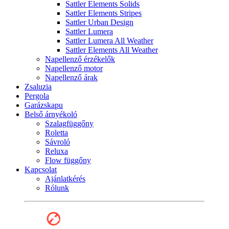
Sattler Elements Solids
Sattler Elements Stripes
Sattler Urban Design
Sattler Lumera
Sattler Lumera All Weather
Sattler Elements All Weather
Napellenző érzékelők
Napellenző motor
Napellenző árak
Zsaluzia
Pergola
Garázskapu
Belső árnyékoló
Szalagfüggőny
Roletta
Sávroló
Reluxa
Flow függőny
Kapcsolat
Ajánlatkérés
Rólunk