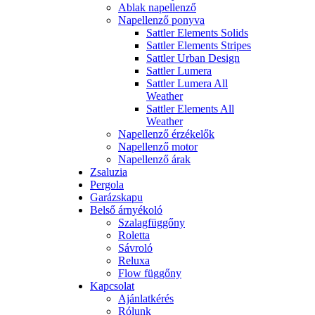
Ablak napellenző
Napellenző ponyva
Sattler Elements Solids
Sattler Elements Stripes
Sattler Urban Design
Sattler Lumera
Sattler Lumera All
Weather
Sattler Elements All
Weather
Napellenző érzékelők
Napellenző motor
Napellenző árak
Zsaluzia
Pergola
Garázskapu
Belső árnyékoló
Szalagfüggőny
Roletta
Sávroló
Reluxa
Flow függőny
Kapcsolat
Ajánlatkérés
Rólunk