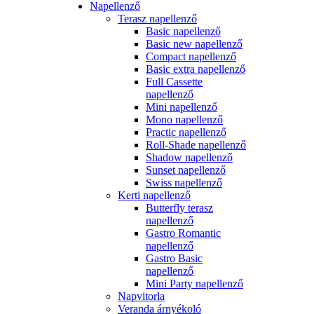
Napellenző
Terasz napellenző
Basic napellenző
Basic new napellenző
Compact napellenző
Basic extra napellenző
Full Cassette
napellenző
Mini napellenző
Mono napellenző
Practic napellenző
Roll-Shade napellenző
Shadow napellenző
Sunset napellenző
Swiss napellenző
Kerti napellenző
Butterfly terasz
napellenző
Gastro Romantic
napellenző
Gastro Basic
napellenző
Mini Party napellenző
Napvitorla
Veranda árnyékoló