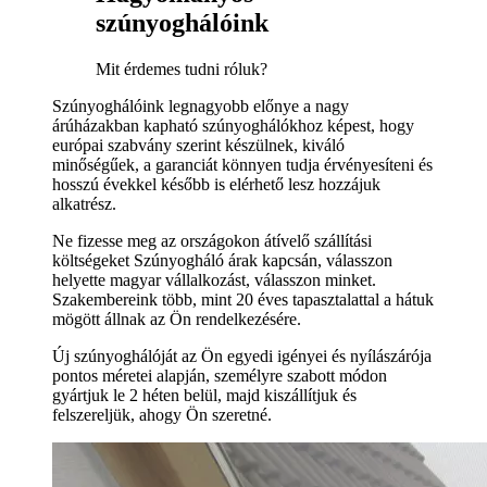
szúnyoghálóink
Mit érdemes tudni róluk?
Szúnyoghálóink legnagyobb előnye a nagy
árúházakban kapható szúnyoghálókhoz képest, hogy
európai szabvány szerint készülnek, kiváló
minőségűek, a garanciát könnyen tudja érvényesíteni és
hosszú évekkel később is elérhető lesz hozzájuk
alkatrész.
Ne fizesse meg az országokon átívelő szállítási
költségeket Szúnyogháló árak kapcsán, válasszon
helyette magyar vállalkozást, válasszon minket.
Szakembereink több, mint 20 éves tapasztalattal a hátuk
mögött állnak az Ön rendelkezésére.
Új szúnyoghálóját az Ön egyedi igényei és nyílászárója
pontos méretei alapján, személyre szabott módon
gyártjuk le 2 héten belül, majd kiszállítjuk és
felszereljük, ahogy Ön szeretné.