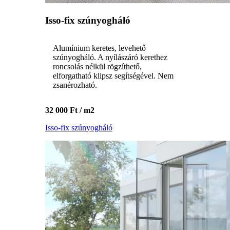
Isso-fix szúnyogháló
Alumínium keretes, levehető
szúnyogháló. A nyílászáró kerethez
roncsolás nélkül rögzíthető,
elforgatható klipsz segítségével. Nem
zsanérozható.
32 000 Ft / m2
Isso-fix szúnyogháló