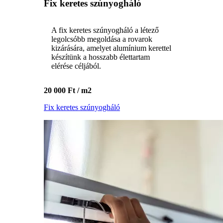
Fix keretes szúnyogháló
A fix keretes szúnyogháló a létező
legolcsóbb megoldása a rovarok
kizárására, amelyet alumínium kerettel
készítünk a hosszabb élettartam
elérése céljából.
20 000 Ft / m2
Fix keretes szúnyogháló