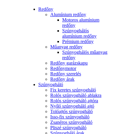
Redőny
Alumínium redőny
Motoros alumínium
redőny
Szúnyoghálós
alumínium redőny
Prémium redőny
Műanyag redőny
Szúnyoghálós műanyag
redőny
Redőny garázskapu
Redőnymotor
Redőny szerelés
Redőny árak
Szúnyogháló
Fix keretes szúnyogháló
Rolós szúnyogháló ablakra
Rolós szúnyogháló ajtóra
Nyíló szúnyogháló ajtó
Tolóajtós szúnyogháló
Isso-fix szúnyogháló
Zsanéros szúnyogháló
Pliszé szúnyogháló
Szúnyogháló árak