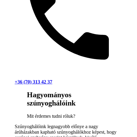
+36 (70) 313 42 37
Hagyományos
szúnyoghálóink
Mit érdemes tudni róluk?
Szúnyoghálóink legnagyobb előnye a nagy
árúházakban kapható szúnyoghálókhoz képest, hogy