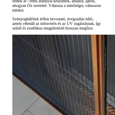
remek ár / érték aránnyal készülnek, ablakra, ajtóra,
ahogyan Ön szeretné. Válassza a minőséget, válasszon
minket.
Szúnyoghálóink teflon bevonatú, üvegszálas háló,
amely ellenáll az infravörös és az UV sugárzásnak, így
színét és esztétikus megjelenését hosszan megőrzi.