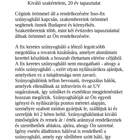
Kiváló szakértelem, 20 év tapasztalat
Cégünk örömmel áll a rendelkezésére Isso-fix
szúnyogháló kapcsán, szakembereink örömmel
segítenek önnek Budapest és környékén.
Szakembereink több, mint két évtizedes tapasztalattal
állnak örömmel az Ön rendelkezésére.
A fix keretes szúnyogháló a létező legolcsóbb
megoldása a rovarok kizárására, amelyet alumínium
kerettel készítünk a hosszab élettartam elérése céljából.
A fix keretes szúnyogháló nem mozgatható - ahogy a
rolós szúnyogháló -, ezért olyan nyílászárókra ajánljuk,
amelyeken ez a tulajdonsága nem zavaró.
Szúnyoghálóink teflon bevonatú, üvegszálas hálók,
amelyek ellenállnak az infravörös és az UV
sugárzásnak, így színűket és esztétikus megjelenésüket
hosszan megőrzik. Szúnyoghálóját az Ön egyedi
igényei és nyílászárója pontos méretei alapján,
személyre szabott módon gyártjuk le, szállítjuk ki és
szereljük fel 2 héten belül. Szúnyoghálóinkat kiváló
minőségűek és remek ár / érték aránnyal rendelkeznek
és szerelhetőek ablakra, ajtóra, ahogy Ön szeretné.
Igény esetén állatbiztos hálóval is rendelhető a
szúnyogháló, amely egy sűrűbben szött háló, így