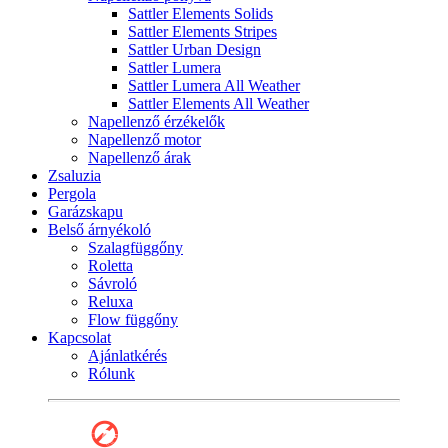
Sattler Elements Solids
Sattler Elements Stripes
Sattler Urban Design
Sattler Lumera
Sattler Lumera All Weather
Sattler Elements All Weather
Napellenző érzékelők
Napellenző motor
Napellenző árak
Zsaluzia
Pergola
Garázskapu
Belső árnyékoló
Szalagfüggőny
Roletta
Sávroló
Reluxa
Flow függőny
Kapcsolat
Ajánlatkérés
Rólunk