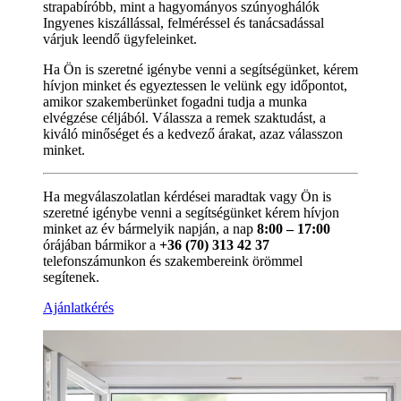
strapabíróbb, mint a hagyományos szúnyoghálók
Ingyenes kiszállással, felméréssel és tanácsadással
várjuk leendő ügyfeleinket.
Ha Ön is szeretné igénybe venni a segítségünket, kérem
hívjon minket és egyeztessen le velünk egy időpontot,
amikor szakemberünket fogadni tudja a munka
elvégzése céljából. Válassza a remek szaktudást, a
kiváló minőséget és a kedvező árakat, azaz válasszon
minket.
Ha megválaszolatlan kérdései maradtak vagy Ön is
szeretné igénybe venni a segítségünket kérem hívjon
minket az év bármelyik napján, a nap
8:00 – 17:00
órájában bármikor a
+36 (70) 313 42 37
telefonszámunkon és szakembereink örömmel
segítenek.
Ajánlatkérés