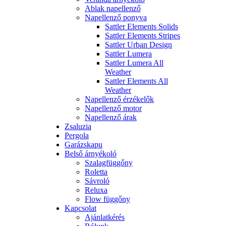
Ablak napellenző
Napellenző ponyva
Sattler Elements Solids
Sattler Elements Stripes
Sattler Urban Design
Sattler Lumera
Sattler Lumera All
Weather
Sattler Elements All
Weather
Napellenző érzékelők
Napellenző motor
Napellenző árak
Zsaluzia
Pergola
Garázskapu
Belső árnyékoló
Szalagfüggőny
Roletta
Sávroló
Reluxa
Flow függőny
Kapcsolat
Ajánlatkérés