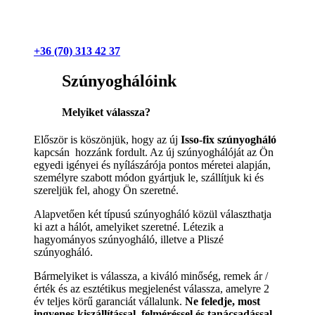
+36 (70) 313 42 37
Szúnyoghálóink
Melyiket válassza?
Először is köszönjük, hogy az új
Isso-fix szúnyogháló
kapcsán hozzánk fordult. Az új szúnyoghálóját az Ön
egyedi igényei és nyílászárója pontos méretei alapján,
személyre szabott módon gyártjuk le, szállítjuk ki és
szereljük fel, ahogy Ön szeretné.
Alapvetően két típusú szúnyogháló közül választhatja
ki azt a hálót, amelyiket szeretné. Létezik a
hagyományos szúnyogháló, illetve a Pliszé
szúnyogháló.
Bármelyiket is válassza, a kiváló minőség, remek ár /
érték és az esztétikus megjelenést válassza, amelyre 2
év teljes körű garanciát vállalunk.
Ne feledje, most
ingyenes kiszállítással, felméréssel és tanácsadással