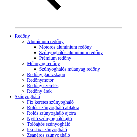
Redőny
Alumínium redőny
Motoros alumínium redőny
Szúnyoghálós alumínium redőny
Prémium redőny
Műanyag redőny
Szúnyoghálós műanyag redőny
Redőny garázskapu
Redőnymotor
Redőny szerelés
Redőny árak
Szúnyogháló
Fix keretes szúnyogháló
Rolós szúnyogháló ablakra
Rolós szúnyogháló ajtóra
Nyíló szúnyogháló ajtó
Tolóajtós szúnyogháló
Isso-fix szúnyogháló
Zsanéros szúnyogháló