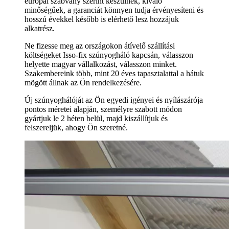
európai szabvány szerint készülnek, kiváló
minőségűek, a garanciát könnyen tudja érvényesíteni és
hosszú évekkel később is elérhető lesz hozzájuk
alkatrész.
Ne fizesse meg az országokon átívelő szállítási
költségeket Isso-fix szúnyogháló kapcsán, válasszon
helyette magyar vállalkozást, válasszon minket.
Szakembereink több, mint 20 éves tapasztalattal a hátuk
mögött állnak az Ön rendelkezésére.
Új szúnyoghálóját az Ön egyedi igényei és nyílászárója
pontos méretei alapján, személyre szabott módon
gyártjuk le 2 héten belül, majd kiszállítjuk és
felszereljük, ahogy Ön szeretné.