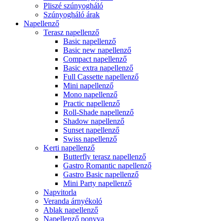
Pliszé szúnyogháló
Szúnyogháló árak
Napellenző
Terasz napellenző
Basic napellenző
Basic new napellenző
Compact napellenző
Basic extra napellenző
Full Cassette napellenző
Mini napellenző
Mono napellenző
Practic napellenző
Roll-Shade napellenző
Shadow napellenző
Sunset napellenző
Swiss napellenző
Kerti napellenző
Butterfly terasz napellenző
Gastro Romantic napellenző
Gastro Basic napellenző
Mini Party napellenző
Napvitorla
Veranda árnyékoló
Ablak napellenző
Napellenző ponyva