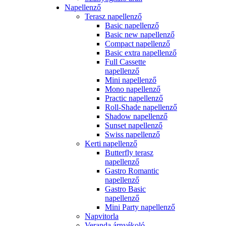
Napellenző
Terasz napellenző
Basic napellenző
Basic new napellenző
Compact napellenző
Basic extra napellenző
Full Cassette
napellenző
Mini napellenző
Mono napellenző
Practic napellenző
Roll-Shade napellenző
Shadow napellenző
Sunset napellenző
Swiss napellenző
Kerti napellenző
Butterfly terasz
napellenző
Gastro Romantic
napellenző
Gastro Basic
napellenző
Mini Party napellenző
Napvitorla
Veranda árnyékoló