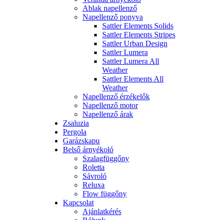
Ablak napellenző
Napellenző ponyva
Sattler Elements Solids
Sattler Elements Stripes
Sattler Urban Design
Sattler Lumera
Sattler Lumera All
Weather
Sattler Elements All
Weather
Napellenző érzékelők
Napellenző motor
Napellenző árak
Zsaluzia
Pergola
Garázskapu
Belső árnyékoló
Szalagfüggőny
Roletta
Sávroló
Reluxa
Flow függőny
Kapcsolat
Ajánlatkérés