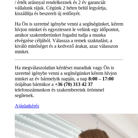
/ érték aránnyal rendelkeznek és 2 év garanciát
vállalunk rájuk. Cégünk 2 héten belül legyártja,
kiszállítja és beszereli új redőnyét.
Ha Ön is szeretné igénybe venni a segítségünket, kérem
hívjon minket és egyeztessen le velünk egy időpontot,
amikor szakemberünket fogadni tudja a munka
elvégzése céljából. Válassza a remek szaktudást, a
kiváló minőséget és a kedvező árakat, azaz válasszon
minket.
Ha megválaszolatlan kérdései maradtak vagy Ön is
szeretné igénybe venni a segítségünket kérem hívjon
minket az év bármelyik napján, a nap
8:00 – 17:00
órájában bármikor a
+36 (70) 313 42 37
telefonszámunkon és szakembereink örömmel
segítenek.
Ajánlatkérés