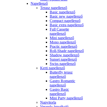
Napellenző
Terasz napellenző
Basic napellenző
Basic new napellenző
Compact napellenző
Basic extra napellenző
Full Cassette
napellenző
Mini napellenző
Mono napellenző
Practic napellenző
Roll-Shade napellenző
Shadow napellenző
Sunset napellenző
Swiss napellenző
Kerti napellenző
Butterfly terasz
napellenző
Gastro Romantic
napellenző
Gastro Basic
napellenző
Mini Party napellenző
Napvitorla
Veranda árnyékoló