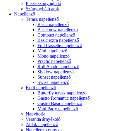
Pliszé szúnyogháló
Szúnyogháló árak
Napellenző
Terasz napellenző
Basic napellenző
Basic new napellenző
Compact napellenző
Basic extra napellenző
Full Cassette napellenző
Mini napellenző
Mono napellenző
Practic napellenző
Roll-Shade napellenző
Shadow napellenző
Sunset napellenző
Swiss napellenző
Kerti napellenző
Butterfly terasz napellenző
Gastro Romantic napellenző
Gastro Basic napellenző
Mini Party napellenző
Napvitorla
Veranda árnyékoló
Ablak napellenző
Napellenző ponyva