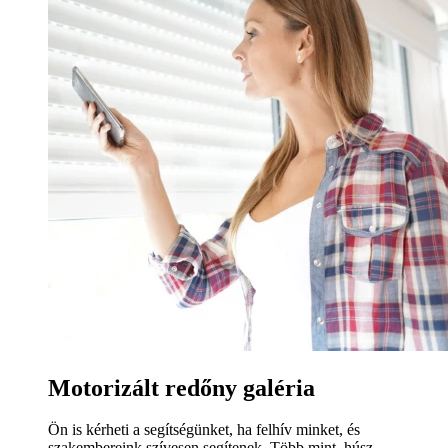
Motorizált redőny galéria
Ön is kérheti a segítségünket, ha felhív minket, és
szakembereink szívesen segítenek. Több mint, húsz