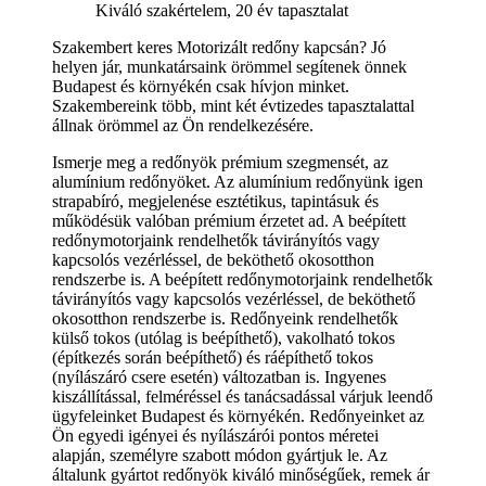
Kiváló szakértelem, 20 év tapasztalat
Szakembert keres Motorizált redőny kapcsán? Jó
helyen jár, munkatársaink örömmel segítenek önnek
Budapest és környékén csak hívjon minket.
Szakembereink több, mint két évtizedes tapasztalattal
állnak örömmel az Ön rendelkezésére.
Ismerje meg a redőnyök prémium szegmensét, az
alumínium redőnyöket. Az alumínium redőnyünk igen
strapabíró, megjelenése esztétikus, tapintásuk és
működésük valóban prémium érzetet ad. A beépített
redőnymotorjaink rendelhetők távirányítós vagy
kapcsolós vezérléssel, de beköthető okosotthon
rendszerbe is. A beépített redőnymotorjaink rendelhetők
távirányítós vagy kapcsolós vezérléssel, de beköthető
okosotthon rendszerbe is. Redőnyeink rendelhetők
külső tokos (utólag is beépíthető), vakolható tokos
(építkezés során beépíthető) és ráépíthető tokos
(nyílászáró csere esetén) változatban is. Ingyenes
kiszállítással, felméréssel és tanácsadással várjuk leendő
ügyfeleinket Budapest és környékén. Redőnyeinket az
Ön egyedi igényei és nyílászárói pontos méretei
alapján, személyre szabott módon gyártjuk le. Az
általunk gyártot redőnyök kiváló minőségűek, remek ár