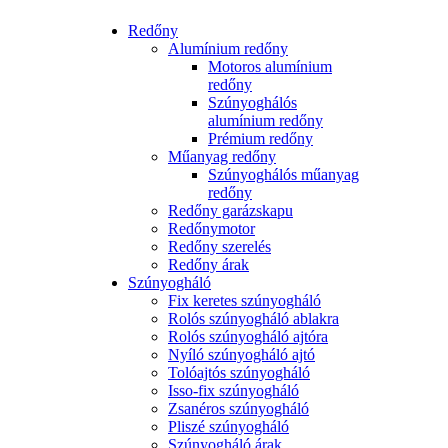
Redőny
Alumínium redőny
Motoros alumínium
redőny
Szúnyoghálós
alumínium redőny
Prémium redőny
Műanyag redőny
Szúnyoghálós műanyag
redőny
Redőny garázskapu
Redőnymotor
Redőny szerelés
Redőny árak
Szúnyogháló
Fix keretes szúnyogháló
Rolós szúnyogháló ablakra
Rolós szúnyogháló ajtóra
Nyíló szúnyogháló ajtó
Tolóajtós szúnyogháló
Isso-fix szúnyogháló
Zsanéros szúnyogháló
Pliszé szúnyogháló
Szúnyogháló árak