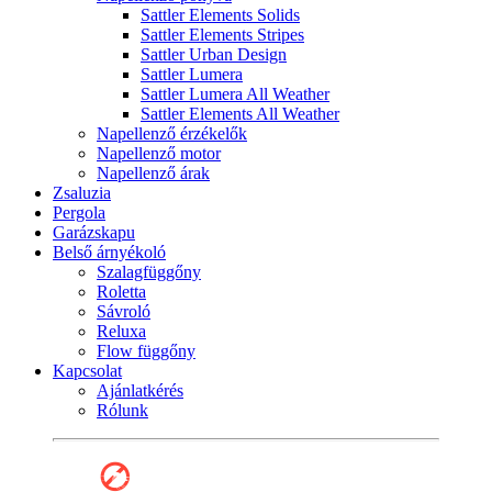
Sattler Elements Solids
Sattler Elements Stripes
Sattler Urban Design
Sattler Lumera
Sattler Lumera All Weather
Sattler Elements All Weather
Napellenző érzékelők
Napellenző motor
Napellenző árak
Zsaluzia
Pergola
Garázskapu
Belső árnyékoló
Szalagfüggőny
Roletta
Sávroló
Reluxa
Flow függőny
Kapcsolat
Ajánlatkérés
Rólunk