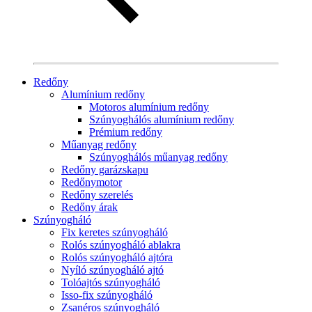
Redőny
Alumínium redőny
Motoros alumínium redőny
Szúnyoghálós alumínium redőny
Prémium redőny
Műanyag redőny
Szúnyoghálós műanyag redőny
Redőny garázskapu
Redőnymotor
Redőny szerelés
Redőny árak
Szúnyogháló
Fix keretes szúnyogháló
Rolós szúnyogháló ablakra
Rolós szúnyogháló ajtóra
Nyíló szúnyogháló ajtó
Tolóajtós szúnyogháló
Isso-fix szúnyogháló
Zsanéros szúnyogháló