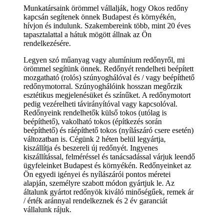
Munkatársaink örömmel vállalják, hogy Okos redőny
kapcsán segítenek önnek Budapest és környékén,
hívjon és indulunk. Szakembereink több, mint 20 éves
tapasztalattal a hátuk mögött állnak az Ön
rendelkezésére.
Legyen szó műanyag vagy alumínium redőnyről, mi
örömmel segítünk önnek. Redőnyét rendelheti beépített
mozgatható (rolós) szúnyoghálóval és / vagy beépíthető
redőnymotorral. Szúnyoghálóink hosszan megőrzik
esztétikus megjelenésüket és színűket. A redőnymotort
pedig vezérelheti távirányítóval vagy kapcsolóval.
Redőnyeink rendelhetők külső tokos (utólag is
beépíthető), vakolható tokos (építkezés során
beépíthető) és ráépíthető tokos (nyílászáró csere esetén)
változatban is. Cégünk 2 héten belül legyártja,
kiszállítja és beszereli új redőnyét. Ingyenes
kiszállítással, felméréssel és tanácsadással várjuk leendő
ügyfeleinket Budapest és környékén. Redőnyeinket az
Ön egyedi igényei és nyílászárói pontos méretei
alapján, személyre szabott módon gyártjuk le. Az
általunk gyártot redőnyök kiváló minőségűek, remek ár
/ érték aránnyal rendelkeznek és 2 év garanciát
vállalunk rájuk.