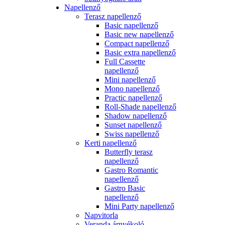
Napellenző
Terasz napellenző
Basic napellenző
Basic new napellenző
Compact napellenző
Basic extra napellenző
Full Cassette
napellenző
Mini napellenző
Mono napellenző
Practic napellenző
Roll-Shade napellenző
Shadow napellenző
Sunset napellenző
Swiss napellenző
Kerti napellenző
Butterfly terasz
napellenző
Gastro Romantic
napellenző
Gastro Basic
napellenző
Mini Party napellenző
Napvitorla
Veranda árnyékoló