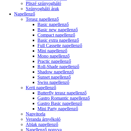
Pliszé szúnyogháló
Szúnyogháló árak
Napellenző
Terasz napellenző
Basic napellenző
Basic new napellenző
Compact napellenző
Basic extra napellenző
Full Cassette napellenző
Mini napellenző
Mono napellenző
Practic napellenző
Roll-Shade napellenző
Shadow napellenző
Sunset napellenző
Swiss napellenző
Kerti napellenző
Butterfly terasz napellenző
Gastro Romantic napellenző
Gastro Basic napellenző
Mini Party napellenző
Napvitorla
Veranda árnyékoló
Ablak napellenző
Napellenző ponyva