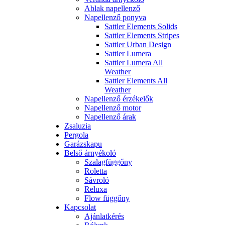
Ablak napellenző
Napellenző ponyva
Sattler Elements Solids
Sattler Elements Stripes
Sattler Urban Design
Sattler Lumera
Sattler Lumera All
Weather
Sattler Elements All
Weather
Napellenző érzékelők
Napellenző motor
Napellenző árak
Zsaluzia
Pergola
Garázskapu
Belső árnyékoló
Szalagfüggőny
Roletta
Sávroló
Reluxa
Flow függőny
Kapcsolat
Ajánlatkérés