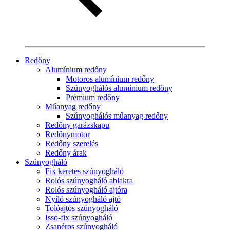
Redőny
Alumínium redőny
Motoros alumínium redőny
Szúnyoghálós alumínium redőny
Prémium redőny
Műanyag redőny
Szúnyoghálós műanyag redőny
Redőny garázskapu
Redőnymotor
Redőny szerelés
Redőny árak
Szúnyogháló
Fix keretes szúnyogháló
Rolós szúnyogháló ablakra
Rolós szúnyogháló ajtóra
Nyíló szúnyogháló ajtó
Tolóajtós szúnyogháló
Isso-fix szúnyogháló
Zsanéros szúnyogháló