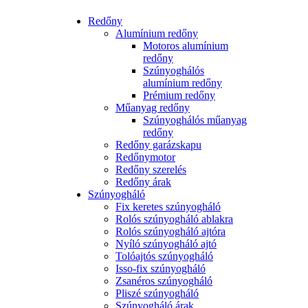
Redőny
Alumínium redőny
Motoros alumínium
redőny
Szúnyoghálós
alumínium redőny
Prémium redőny
Műanyag redőny
Szúnyoghálós műanyag
redőny
Redőny garázskapu
Redőnymotor
Redőny szerelés
Redőny árak
Szúnyogháló
Fix keretes szúnyogháló
Rolós szúnyogháló ablakra
Rolós szúnyogháló ajtóra
Nyíló szúnyogháló ajtó
Tolóajtós szúnyogháló
Isso-fix szúnyogháló
Zsanéros szúnyogháló
Pliszé szúnyogháló
Szúnyogháló árak