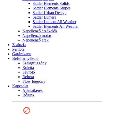
Sattler Elements Solids
Sattler Elements Stripes
Sattler Urban Design
Sattler Lumera
Sattler Lumera All Weather
Sattler Elements All Weather
Napellenző érzékelők
Napellenző motor
Napellenző árak
Zsaluzia
Pergola
Garázskapu
Belső árnyékoló
Szalagfüggőny
Roletta
Sávroló
Reluxa
Flow függőny
Kapcsolat
Ajánlatkérés
Rólunk