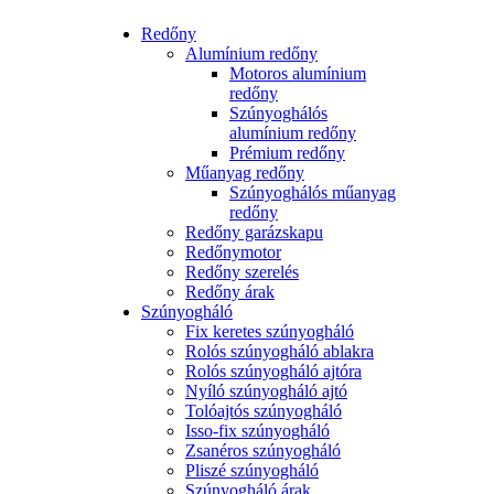
Redőny
Alumínium redőny
Motoros alumínium
redőny
Szúnyoghálós
alumínium redőny
Prémium redőny
Műanyag redőny
Szúnyoghálós műanyag
redőny
Redőny garázskapu
Redőnymotor
Redőny szerelés
Redőny árak
Szúnyogháló
Fix keretes szúnyogháló
Rolós szúnyogháló ablakra
Rolós szúnyogháló ajtóra
Nyíló szúnyogháló ajtó
Tolóajtós szúnyogháló
Isso-fix szúnyogháló
Zsanéros szúnyogháló
Pliszé szúnyogháló
Szúnyogháló árak