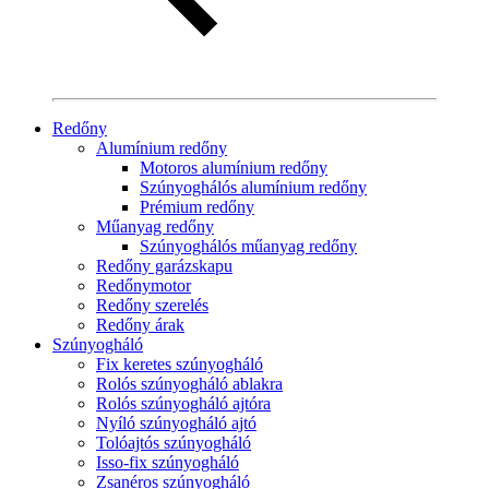
Redőny
Alumínium redőny
Motoros alumínium redőny
Szúnyoghálós alumínium redőny
Prémium redőny
Műanyag redőny
Szúnyoghálós műanyag redőny
Redőny garázskapu
Redőnymotor
Redőny szerelés
Redőny árak
Szúnyogháló
Fix keretes szúnyogháló
Rolós szúnyogháló ablakra
Rolós szúnyogháló ajtóra
Nyíló szúnyogháló ajtó
Tolóajtós szúnyogháló
Isso-fix szúnyogháló
Zsanéros szúnyogháló