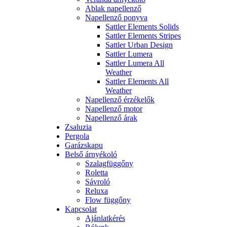
Ablak napellenző
Napellenző ponyva
Sattler Elements Solids
Sattler Elements Stripes
Sattler Urban Design
Sattler Lumera
Sattler Lumera All
Weather
Sattler Elements All
Weather
Napellenző érzékelők
Napellenző motor
Napellenző árak
Zsaluzia
Pergola
Garázskapu
Belső árnyékoló
Szalagfüggőny
Roletta
Sávroló
Reluxa
Flow függőny
Kapcsolat
Ajánlatkérés