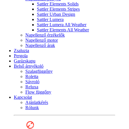
Sattler Elements Solids
Sattler Elements Stripes
Sattler Urban Design
Sattler Lumera
Sattler Lumera All Weather
Sattler Elements All Weather
Napellenző érzékelők
Napellenző motor
Napellenző árak
Zsaluzia
Pergola
Garázskapu
Belső árnyékoló
Szalagfüggőny
Roletta
Sávroló
Reluxa
Flow függőny
Kapcsolat
Ajánlatkérés
Rólunk