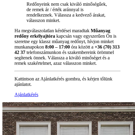
Redőnyeink nem csak kiváló minőségűek,
de remek ár / érték aránnyal is
rendelkeznek. Válassza a kedvező árakat,
válasszon minket.
Ha megválaszolatlan kérdései maradtak
Műanyag
redőny erkélyajtóra
kapcsán vagy egyszerűen Ön is
szeretne egy klassz műanyag redőnyt, hívjon minket
munkanapokon
8:00 – 17:00
óra között a
+36 (70) 313
42 37
telefonszámunkon és szakembereink örömmel
segítenek önnek. Válassza a kiváló minőséget és a
remek szakértelmet, azaz válasszon minket.
Kattintson az Ajánlatkérés gombra, és kérjen tőlünk
ajánlatot.
Ajánlatkérés