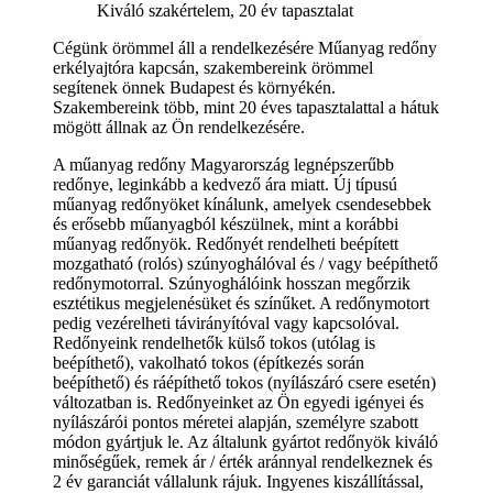
Kiváló szakértelem, 20 év tapasztalat
Cégünk örömmel áll a rendelkezésére Műanyag redőny
erkélyajtóra kapcsán, szakembereink örömmel
segítenek önnek Budapest és környékén.
Szakembereink több, mint 20 éves tapasztalattal a hátuk
mögött állnak az Ön rendelkezésére.
A műanyag redőny Magyarország legnépszerűbb
redőnye, leginkább a kedvező ára miatt. Új típusú
műanyag redőnyöket kínálunk, amelyek csendesebbek
és erősebb műanyagból készülnek, mint a korábbi
műanyag redőnyök. Redőnyét rendelheti beépített
mozgatható (rolós) szúnyoghálóval és / vagy beépíthető
redőnymotorral. Szúnyoghálóink hosszan megőrzik
esztétikus megjelenésüket és színűket. A redőnymotort
pedig vezérelheti távirányítóval vagy kapcsolóval.
Redőnyeink rendelhetők külső tokos (utólag is
beépíthető), vakolható tokos (építkezés során
beépíthető) és ráépíthető tokos (nyílászáró csere esetén)
változatban is. Redőnyeinket az Ön egyedi igényei és
nyílászárói pontos méretei alapján, személyre szabott
módon gyártjuk le. Az általunk gyártot redőnyök kiváló
minőségűek, remek ár / érték aránnyal rendelkeznek és
2 év garanciát vállalunk rájuk. Ingyenes kiszállítással,