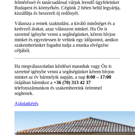
felméréssel és tanácsadással várjuk leendő ügyfeleinket
Budapest és környékén. Cégünk 2 héten belül legyártja,
kiszállítja és beszereli új redőnyét.
Válassza a remek szaktudást, a kiváló minőséget és a
kedvező árakat, azaz válasszon minket. Ha Ön is
szeretné igénybe venni a segítségünket, kérem hívjon
minket és egyeztessen le velünk egy időpontot, amikor
szakemberünket fogadni tudja a munka elvégzése
céljából.
Ha megválaszolatlan kérdései maradtak vagy Ön is
szeretné igénybe venni a segítségünket kérem hívjon
minket az év bármelyik napján, a nap
8:00 – 17:00
órájában bármikor a
+36 (70) 313 42 37
telefonszámunkon és szakembereink örömmel
segítenek.
Ajánlatkérés