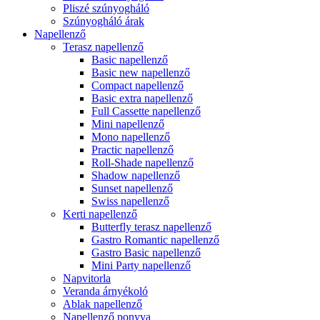
Pliszé szúnyogháló
Szúnyogháló árak
Napellenző
Terasz napellenző
Basic napellenző
Basic new napellenző
Compact napellenző
Basic extra napellenző
Full Cassette napellenző
Mini napellenző
Mono napellenző
Practic napellenző
Roll-Shade napellenző
Shadow napellenző
Sunset napellenző
Swiss napellenző
Kerti napellenző
Butterfly terasz napellenző
Gastro Romantic napellenző
Gastro Basic napellenző
Mini Party napellenző
Napvitorla
Veranda árnyékoló
Ablak napellenző
Napellenző ponyva