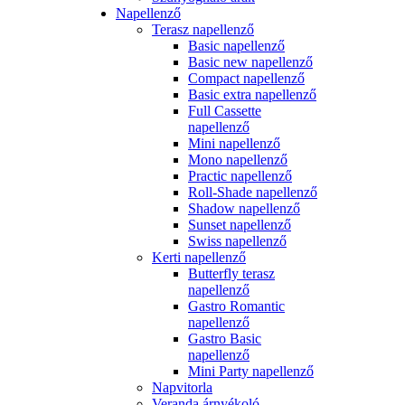
Napellenző
Terasz napellenző
Basic napellenző
Basic new napellenző
Compact napellenző
Basic extra napellenző
Full Cassette
napellenző
Mini napellenző
Mono napellenző
Practic napellenző
Roll-Shade napellenző
Shadow napellenző
Sunset napellenző
Swiss napellenző
Kerti napellenző
Butterfly terasz
napellenző
Gastro Romantic
napellenző
Gastro Basic
napellenző
Mini Party napellenző
Napvitorla
Veranda árnyékoló