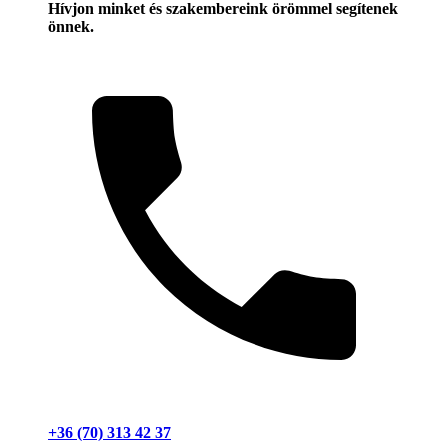
Hívjon minket és szakembereink örömmel segítenek
önnek.
+36 (70) 313 42 37