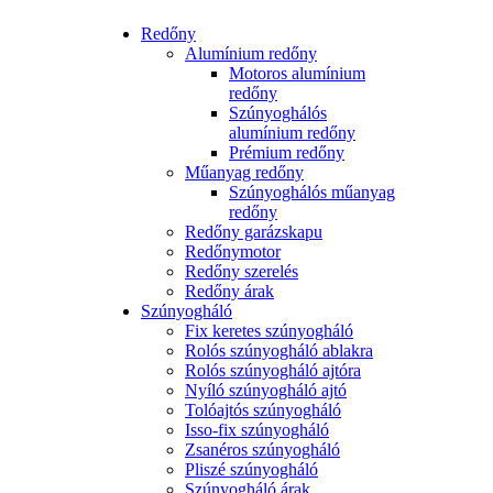
Redőny
Alumínium redőny
Motoros alumínium
redőny
Szúnyoghálós
alumínium redőny
Prémium redőny
Műanyag redőny
Szúnyoghálós műanyag
redőny
Redőny garázskapu
Redőnymotor
Redőny szerelés
Redőny árak
Szúnyogháló
Fix keretes szúnyogháló
Rolós szúnyogháló ablakra
Rolós szúnyogháló ajtóra
Nyíló szúnyogháló ajtó
Tolóajtós szúnyogháló
Isso-fix szúnyogháló
Zsanéros szúnyogháló
Pliszé szúnyogháló
Szúnyogháló árak