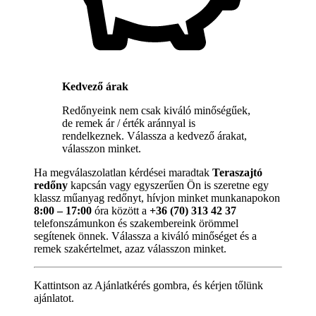
Kedvező árak
Redőnyeink nem csak kiváló minőségűek,
de remek ár / érték aránnyal is
rendelkeznek. Válassza a kedvező árakat,
válasszon minket.
Ha megválaszolatlan kérdései maradtak
Teraszajtó
redőny
kapcsán vagy egyszerűen Ön is szeretne egy
klassz műanyag redőnyt, hívjon minket munkanapokon
8:00 – 17:00
óra között a
+36 (70) 313 42 37
telefonszámunkon és szakembereink örömmel
segítenek önnek. Válassza a kiváló minőséget és a
remek szakértelmet, azaz válasszon minket.
Kattintson az Ajánlatkérés gombra, és kérjen tőlünk
ajánlatot.