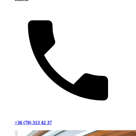
+36 (70) 313 42 37