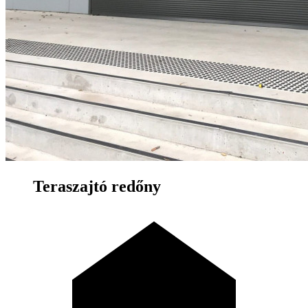
Teraszajtó redőny