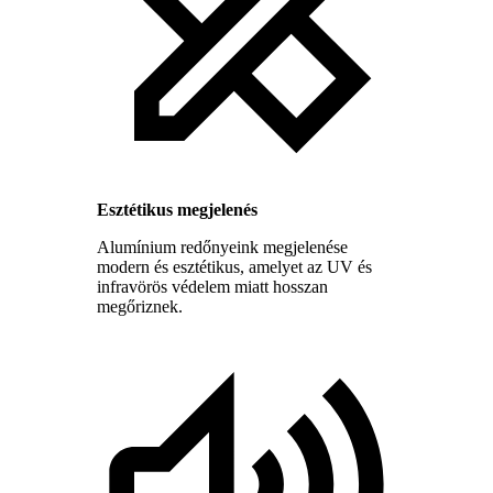
Esztétikus megjelenés
Alumínium redőnyeink megjelenése
modern és esztétikus, amelyet az UV és
infravörös védelem miatt hosszan
megőriznek.