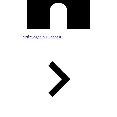
Szúnyogháló Budapest