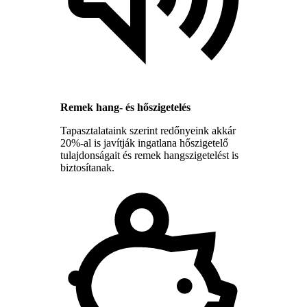
Remek hang- és hőszigetelés
Tapasztalataink szerint redőnyeink akkár
20%-al is javítják ingatlana hőszigetelő
tulajdonságait és remek hangszigetelést is
biztosítanak.