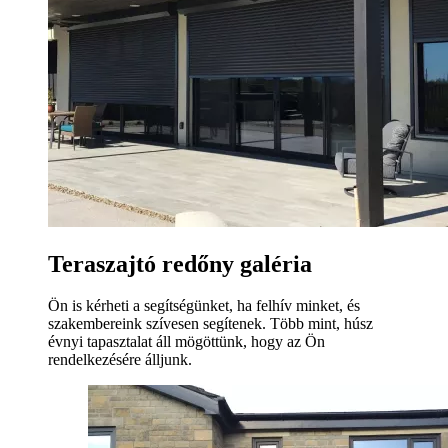
Teraszajtó redőny galéria
Ön is kérheti a segítségünket, ha felhív minket, és
szakembereink szívesen segítenek. Több mint, húsz
évnyi tapasztalat áll mögöttünk, hogy az Ön
rendelkezésére álljunk.