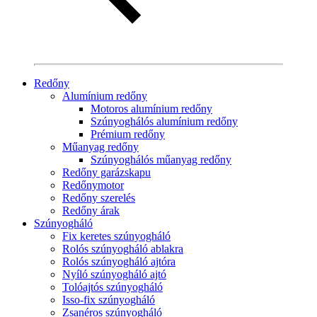
Redőny
Alumínium redőny
Motoros alumínium redőny
Szúnyoghálós alumínium redőny
Prémium redőny
Műanyag redőny
Szúnyoghálós műanyag redőny
Redőny garázskapu
Redőnymotor
Redőny szerelés
Redőny árak
Szúnyogháló
Fix keretes szúnyogháló
Rolós szúnyogháló ablakra
Rolós szúnyogháló ajtóra
Nyíló szúnyogháló ajtó
Tolóajtós szúnyogháló
Isso-fix szúnyogháló
Zsanéros szúnyogháló