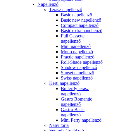
Napellenző
Terasz napellenző
Basic napellenző
Basic new napellenző
Compact napellenző
Basic extra napellenző
Full Cassette
napellenző
Mini napellenző
Mono napellenző
Practic napellenző
Roll-Shade napellenző
Shadow napellenző
Sunset napellenző
Swiss napellenző
Kerti napellenző
Butterfly terasz
napellenző
Gastro Romantic
napellenző
Gastro Basic
napellenző
Mini Party napellenző
Napvitorla
Veranda árnyékoló