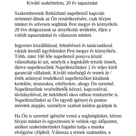
Kiváló szakértelem, 20 év tapasztalat
Szakembereink Behúzható napellenző kapcsán
örömmel állnak az Ön rendelkezésére, csak hívjon
minket és szívesen segítünk Pest megye és környékén.
20 éve dolgozzunk az árnyékolás területén, éljen a
valódi tapasztalattal és válasszon minket.
Ingyenes kiszállítással, felméréssel és tanácsadással
várjuk leendő ügyfeleinket Pest megye és környékén.
Több, mint 160 féle napellenző ponyva közül
választhatja ki azt, amelyik a leginkább tetszik önnek,
illetve napellenzőink Napellenzőinkre 2 év teljes körű
garanciát vállalunk. Kiváló minőségű és remek ár /
érték aránnyal rendelkező napellenzőket kínálunk
kertekbe, teraszokra, erkélyekre, ahogy Ön szeretné.
Napellenzőink vezérelhetők kézzel, kapcsolóval,
távirányítóval, de beköthető okos otthon rendszerbe is.
Napellenzőinket az Ön egyedi igényei és pontos
méretek alapján, személyre szabott módon gyártjuk le.
Ha Ön is szeretné igénybe venni a segítségünket, kérem
hívjon minket és egyeztessen le velünk egy időpontot,
amikor szakemberünket fogadni tudja a munka
elvégzése céljából. Válassza a remek szaktudást, a