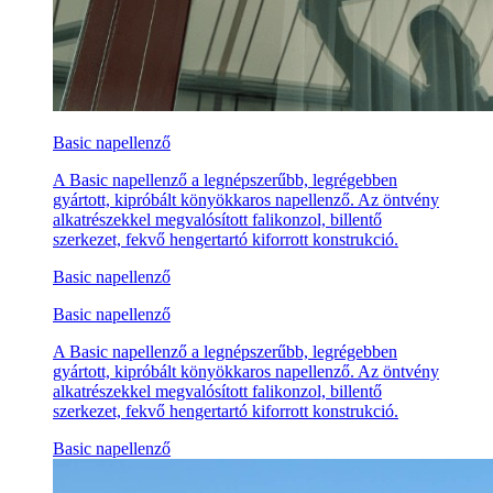
Basic napellenző
A Basic napellenző a legnépszerűbb, legrégebben
gyártott, kipróbált könyökkaros napellenző. Az öntvény
alkatrészekkel megvalósított falikonzol, billentő
szerkezet, fekvő hengertartó kiforrott konstrukció.
Basic napellenző
Basic napellenző
A Basic napellenző a legnépszerűbb, legrégebben
gyártott, kipróbált könyökkaros napellenző. Az öntvény
alkatrészekkel megvalósított falikonzol, billentő
szerkezet, fekvő hengertartó kiforrott konstrukció.
Basic napellenző