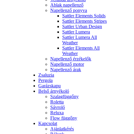
Ablak napellenző
Napellenző ponyva
Sattler Elements Solids
Sattler Elements Stripes
Sattler Urban Design
Sattler Lumera
Sattler Lumera All
Weather
Sattler Elements All
Weather
Napellenző érzékelők
Napellenző motor
Napellenző árak
Zsaluzia
Pergola
Garázskapu
Belső árnyékoló
Szalagfüggőny
Roletta
Sávroló
Reluxa
Flow függőny
Kapcsolat
Ajánlatkérés