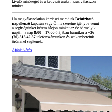
kiváló minőséget és a kedvező árakat, azaz válasszon
minket.
Ha megválaszolatlan kérdései maradtak
Behúzható
napellenző
kapcsán vagy Ön is szeretné igénybe venni
a segítségünket kérem hívjon minket az év bármelyik
napján, a nap
8:00 – 17:00
órájában bármikor a
+36
(70) 313 42 37
telefonszámunkon és szakembereink
örömmel segítenek.
Ajánlatkérés