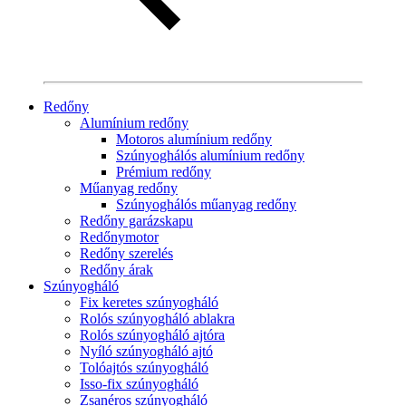
Redőny
Alumínium redőny
Motoros alumínium redőny
Szúnyoghálós alumínium redőny
Prémium redőny
Műanyag redőny
Szúnyoghálós műanyag redőny
Redőny garázskapu
Redőnymotor
Redőny szerelés
Redőny árak
Szúnyogháló
Fix keretes szúnyogháló
Rolós szúnyogháló ablakra
Rolós szúnyogháló ajtóra
Nyíló szúnyogháló ajtó
Tolóajtós szúnyogháló
Isso-fix szúnyogháló
Zsanéros szúnyogháló