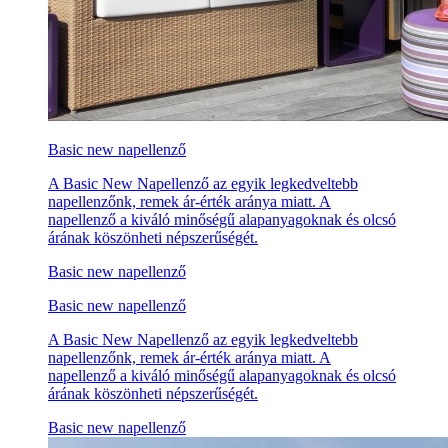
Basic new napellenző
A Basic New Napellenző az egyik legkedveltebb
napellenzőnk, remek ár-érték aránya miatt. A
napellenző a kiváló minőségű alapanyagoknak és olcsó
árának köszönheti népszerűségét.
Basic new napellenző
Basic new napellenző
A Basic New Napellenző az egyik legkedveltebb
napellenzőnk, remek ár-érték aránya miatt. A
napellenző a kiváló minőségű alapanyagoknak és olcsó
árának köszönheti népszerűségét.
Basic new napellenző