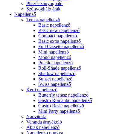
Pliszé szúnyogháló
Szúnyogháló árak
Napellenző
Terasz napellenző
Basic napellenző
Basic new napellenző
Compact napellenző
Basic extra napellenző
Full Cassette napellenző
Mini napellenző
Mono napellenző
Practic napellenző
Roll-Shade napellenző
Shadow napellenző
Sunset napellenző
Swiss napellenző
Kerti napellenző
Butterfly terasz napellenző
Gastro Romantic napellenző
Gastro Basic napellenző
Mini Party napellenző
Napvitorla
Veranda árnyékoló
Ablak napellenző
Napellenző ponyva