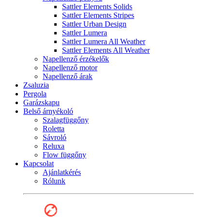
Sattler Elements Solids
Sattler Elements Stripes
Sattler Urban Design
Sattler Lumera
Sattler Lumera All Weather
Sattler Elements All Weather
Napellenző érzékelők
Napellenző motor
Napellenző árak
Zsaluzia
Pergola
Garázskapu
Belső árnyékoló
Szalagfüggőny
Roletta
Sávroló
Reluxa
Flow függőny
Kapcsolat
Ajánlatkérés
Rólunk