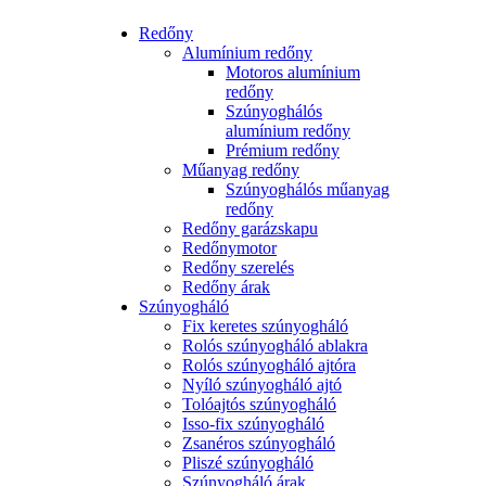
Redőny
Alumínium redőny
Motoros alumínium
redőny
Szúnyoghálós
alumínium redőny
Prémium redőny
Műanyag redőny
Szúnyoghálós műanyag
redőny
Redőny garázskapu
Redőnymotor
Redőny szerelés
Redőny árak
Szúnyogháló
Fix keretes szúnyogháló
Rolós szúnyogháló ablakra
Rolós szúnyogháló ajtóra
Nyíló szúnyogháló ajtó
Tolóajtós szúnyogháló
Isso-fix szúnyogháló
Zsanéros szúnyogháló
Pliszé szúnyogháló
Szúnyogháló árak