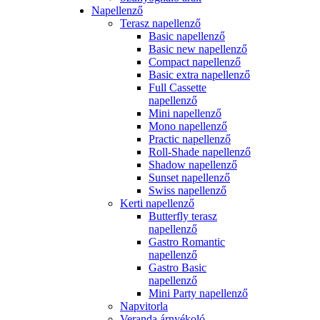
Napellenző
Terasz napellenző
Basic napellenző
Basic new napellenző
Compact napellenző
Basic extra napellenző
Full Cassette
napellenző
Mini napellenző
Mono napellenző
Practic napellenző
Roll-Shade napellenző
Shadow napellenző
Sunset napellenző
Swiss napellenző
Kerti napellenző
Butterfly terasz
napellenző
Gastro Romantic
napellenző
Gastro Basic
napellenző
Mini Party napellenző
Napvitorla
Veranda árnyékoló