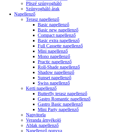
Pliszé szúnyogháló
Szúnyogháló árak
Napellenző
Terasz napellenző
Basic napellenző
Basic new napellenző
Compact napellenző
Basic extra napellenző
Full Cassette napellenző
Mini napellenző
Mono napellenző
Practic napellenző
Roll-Shade napellenző
Shadow napellenző
Sunset napellenző
Swiss napellenző
Kerti napellenző
Butterfly terasz napellenző
Gastro Romantic napellenző
Gastro Basic napellenző
Mini Party napellenző
Napvitorla
Veranda árnyékoló
Ablak napellenző
Napellenző ponyva