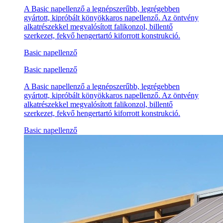
A Basic napellenző a legnépszerűbb, legrégebben
gyártott, kipróbált könyökkaros napellenző. Az öntvény
alkatrészekkel megvalósított falikonzol, billentő
szerkezet, fekvő hengertartó kiforrott konstrukció.
Basic napellenző
Basic napellenző
A Basic napellenző a legnépszerűbb, legrégebben
gyártott, kipróbált könyökkaros napellenző. Az öntvény
alkatrészekkel megvalósított falikonzol, billentő
szerkezet, fekvő hengertartó kiforrott konstrukció.
Basic napellenző