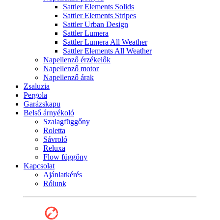
Sattler Elements Solids
Sattler Elements Stripes
Sattler Urban Design
Sattler Lumera
Sattler Lumera All Weather
Sattler Elements All Weather
Napellenző érzékelők
Napellenző motor
Napellenző árak
Zsaluzia
Pergola
Garázskapu
Belső árnyékoló
Szalagfüggőny
Roletta
Sávroló
Reluxa
Flow függőny
Kapcsolat
Ajánlatkérés
Rólunk