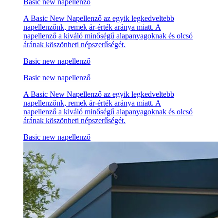
Basic new napellenző
A Basic New Napellenző az egyik legkedveltebb
napellenzőnk, remek ár-érték aránya miatt. A
napellenző a kiváló minőségű alapanyagoknak és olcsó
árának köszönheti népszerűségét.
Basic new napellenző
Basic new napellenző
A Basic New Napellenző az egyik legkedveltebb
napellenzőnk, remek ár-érték aránya miatt. A
napellenző a kiváló minőségű alapanyagoknak és olcsó
árának köszönheti népszerűségét.
Basic new napellenző