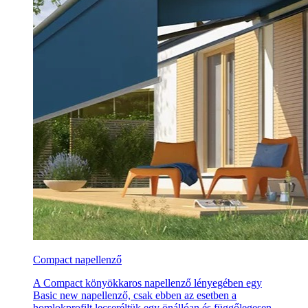
Compact napellenző
A Compact könyökkaros napellenző lényegében egy
Basic new napellenző, csak ebben az esetben a
homlokprofilt lecseréltük egy önállóan és függőlegesen