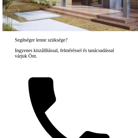
Segítségre lenne szüksége?
Ingyenes kiszállítással, felméréssel és tanácsadással
várjuk Önt.