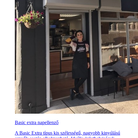
Basic extra napellenző
A Basic Extra típus kis szélességű, nagyobb kinyúlású