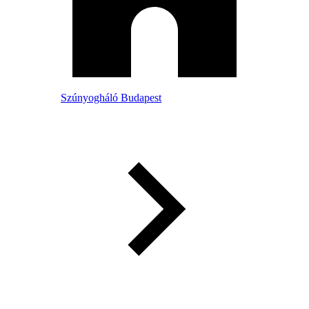
Szúnyogháló Budapest