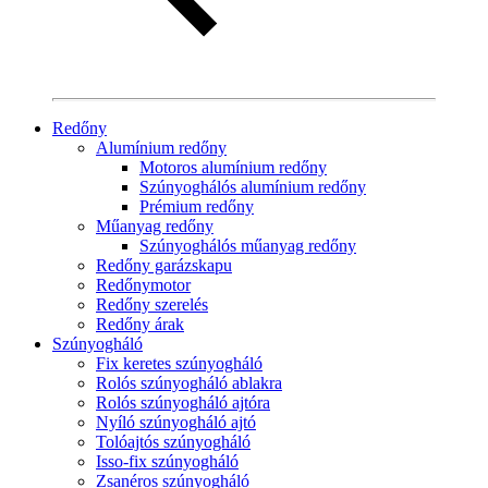
Redőny
Alumínium redőny
Motoros alumínium redőny
Szúnyoghálós alumínium redőny
Prémium redőny
Műanyag redőny
Szúnyoghálós műanyag redőny
Redőny garázskapu
Redőnymotor
Redőny szerelés
Redőny árak
Szúnyogháló
Fix keretes szúnyogháló
Rolós szúnyogháló ablakra
Rolós szúnyogháló ajtóra
Nyíló szúnyogháló ajtó
Tolóajtós szúnyogháló
Isso-fix szúnyogháló
Zsanéros szúnyogháló