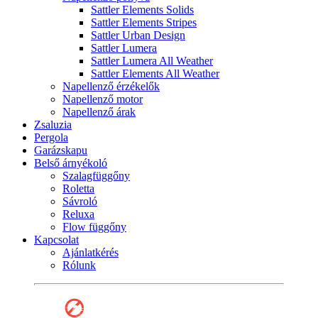
Sattler Elements Solids
Sattler Elements Stripes
Sattler Urban Design
Sattler Lumera
Sattler Lumera All Weather
Sattler Elements All Weather
Napellenző érzékelők
Napellenző motor
Napellenző árak
Zsaluzia
Pergola
Garázskapu
Belső árnyékoló
Szalagfüggőny
Roletta
Sávroló
Reluxa
Flow függőny
Kapcsolat
Ajánlatkérés
Rólunk