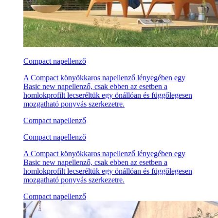
Compact napellenző
A Compact könyökkaros napellenző lényegében egy
Basic new napellenző, csak ebben az esetben a
homlokprofilt lecseréltük egy önállóan és függőlegesen
mozgatható ponyvás szerkezetre.
Compact napellenző
Compact napellenző
A Compact könyökkaros napellenző lényegében egy
Basic new napellenző, csak ebben az esetben a
homlokprofilt lecseréltük egy önállóan és függőlegesen
mozgatható ponyvás szerkezetre.
Compact napellenző