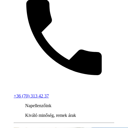
+36 (70) 313 42 37
Napellenzőink
Kiváló minőség, remek árak