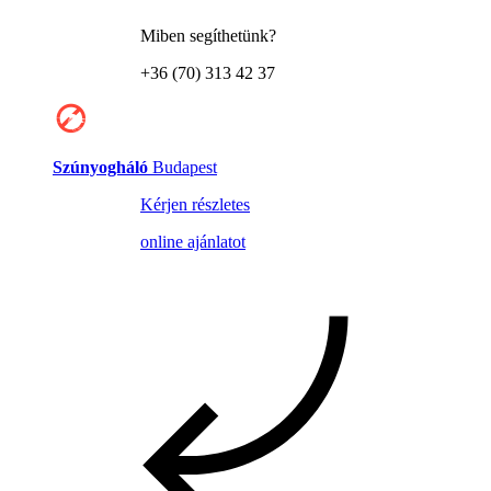
Miben segíthetünk?
+36 (70) 313 42 37
Szúnyogháló
Budapest
Kérjen részletes
online ajánlatot