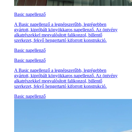
Basic napellenző
A Basic napellenző a legnépszerűbb, legrégebben
gyártott, kipróbált könyökkaros napellenző. Az öntvény
alkatrészekkel megvalósított falikonzol, billentő
szerkezet, fekvő hengertartó kiforrott konstrukció.
Basic napellenző
Basic napellenző
A Basic napellenző a legnépszerűbb, legrégebben
gyártott, kipróbált könyökkaros napellenző. Az öntvény
alkatrészekkel megvalósított falikonzol, billentő
szerkezet, fekvő hengertartó kiforrott konstrukció.
Basic napellenző