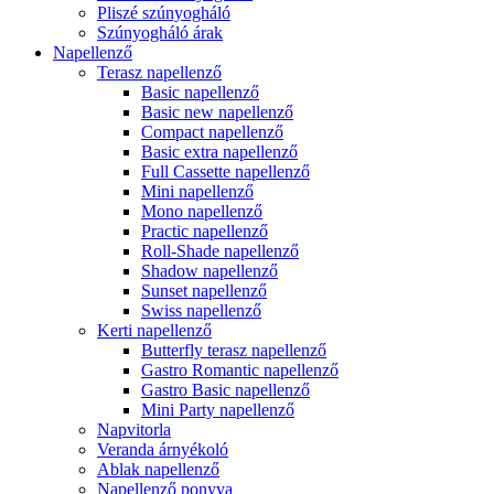
Pliszé szúnyogháló
Szúnyogháló árak
Napellenző
Terasz napellenző
Basic napellenző
Basic new napellenző
Compact napellenző
Basic extra napellenző
Full Cassette napellenző
Mini napellenző
Mono napellenző
Practic napellenző
Roll-Shade napellenző
Shadow napellenző
Sunset napellenző
Swiss napellenző
Kerti napellenző
Butterfly terasz napellenző
Gastro Romantic napellenző
Gastro Basic napellenző
Mini Party napellenző
Napvitorla
Veranda árnyékoló
Ablak napellenző
Napellenző ponyva