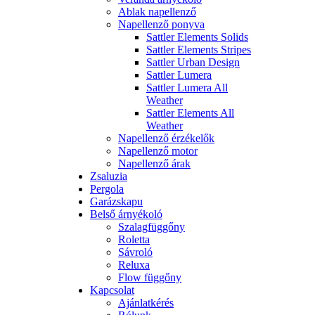
Ablak napellenző
Napellenző ponyva
Sattler Elements Solids
Sattler Elements Stripes
Sattler Urban Design
Sattler Lumera
Sattler Lumera All
Weather
Sattler Elements All
Weather
Napellenző érzékelők
Napellenző motor
Napellenző árak
Zsaluzia
Pergola
Garázskapu
Belső árnyékoló
Szalagfüggőny
Roletta
Sávroló
Reluxa
Flow függőny
Kapcsolat
Ajánlatkérés