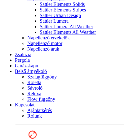
Sattler Elements Solids
Sattler Elements Stripes
Sattler Urban Design
Sattler Lumera
Sattler Lumera All Weather
Sattler Elements All Weather
Napellenző érzékelők
Napellenző motor
Napellenző árak
Zsaluzia
Pergola
Garázskapu
Belső árnyékoló
Szalagfüggőny
Roletta
Sávroló
Reluxa
Flow függőny
Kapcsolat
Ajánlatkérés
Rólunk