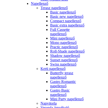
Napellenző
Terasz napellenző
Basic napellenző
Basic new napellenző
Compact napellenző
Basic extra napellenző
Full Cassette
napellenző
Mini napellenző
Mono napellenző
Practic napellenző
Roll-Shade napellenző
Shadow napellenző
Sunset napellenző
Swiss napellenző
Kerti napellenző
Butterfly terasz
napellenző
Gastro Romantic
napellenző
Gastro Basic
napellenző
Mini Party napellenző
Napvitorla
Veranda árnyékoló