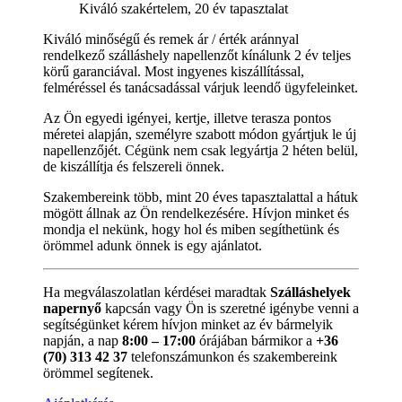
Kiváló szakértelem, 20 év tapasztalat
Kiváló minőségű és remek ár / érték aránnyal
rendelkező szálláshely napellenzőt kínálunk 2 év teljes
körű garanciával. Most ingyenes kiszállítással,
felméréssel és tanácsadással várjuk leendő ügyfeleinket.
Az Ön egyedi igényei, kertje, illetve terasza pontos
méretei alapján, személyre szabott módon gyártjuk le új
napellenzőjét. Cégünk nem csak legyártja 2 héten belül,
de kiszállítja és felszereli önnek.
Szakembereink több, mint 20 éves tapasztalattal a hátuk
mögött állnak az Ön rendelkezésére. Hívjon minket és
mondja el nekünk, hogy hol és miben segíthetünk és
örömmel adunk önnek is egy ajánlatot.
Ha megválaszolatlan kérdései maradtak
Szálláshelyek
napernyő
kapcsán vagy Ön is szeretné igénybe venni a
segítségünket kérem hívjon minket az év bármelyik
napján, a nap
8:00 – 17:00
órájában bármikor a
+36
(70) 313 42 37
telefonszámunkon és szakembereink
örömmel segítenek.