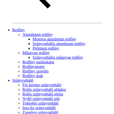
Redőny
Alumínium redőny
Motoros alumínium redőny
Szúnyoghálós alumínium redőny
Prémium redőny
Műanyag redőny
Szúnyoghálós műanyag redőny
Redőny garázskapu
Redőnymotor
Redőny szerelés
Redőny árak
Szúnyogháló
Fix keretes szúnyogháló
Rolós szúnyogháló ablakra
Rolós szúnyogháló ajtóra
Nyíló szúnyogháló ajtó
Tolóajtós szúnyogháló
Isso-fix szúnyogháló
Zsanéros szúnyogháló