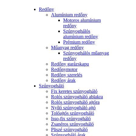
Redőny
Alumínium redőny
Motoros alumínium
redőny
Szúnyoghálós
alumínium redőny
Prémium redőny
Műanyag redőny
Szúnyoghálós műanyag
redőny
Redőny garázskapu
Redőnymotor
Redőny szerelés
Redőny árak
Szúnyogháló
Fix keretes szúnyogháló
Rolós szúnyogháló ablakra
Rolós szúnyogháló ajtóra
Nyíló szúnyogháló ajtó
Tolóajtós szúnyogháló
Isso-fix szúnyogháló
Zsanéros szúnyogháló
Pliszé szúnyogháló
Szúnyogháló árak