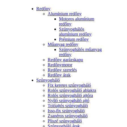
Redőny
Alumínium redőny
Motoros alumínium
redőny
Szúnyoghálós
alumínium redőny
Prémium redőny
Műanyag redőny
Szúnyoghálós műanyag
redőny
Redőny garázskapu
Redőnymotor
Redőny szerelés
Redőny árak
Szúnyogháló
Fix keretes szúnyogháló
Rolós szúnyogháló ablakra
Rolós szúnyogháló ajtóra
Nyíló szúnyogháló ajtó
Tolóajtós szúnyogháló
Isso-fix szúnyogháló
Zsanéros szúnyogháló
Pliszé szúnyogháló
Szúnyogháló árak