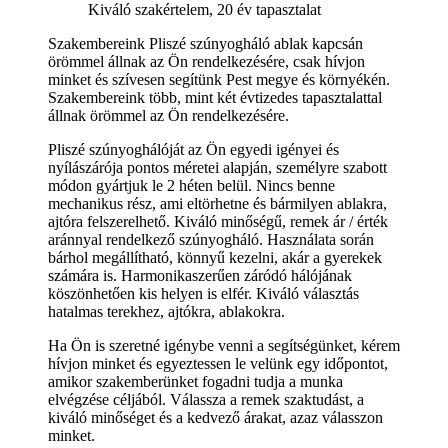
Kiváló szakértelem, 20 év tapasztalat
Szakembereink Pliszé szúnyogháló ablak kapcsán
örömmel állnak az Ön rendelkezésére, csak hívjon
minket és szívesen segítünk Pest megye és környékén.
Szakembereink több, mint két évtizedes tapasztalattal
állnak örömmel az Ön rendelkezésére.
Pliszé szúnyoghálóját az Ön egyedi igényei és
nyílászárója pontos méretei alapján, személyre szabott
módon gyártjuk le 2 héten belül. Nincs benne
mechanikus rész, ami eltörhetne és bármilyen ablakra,
ajtóra felszerelhető. Kiváló minőségű, remek ár / érték
aránnyal rendelkező szúnyogháló. Használata során
bárhol megállítható, könnyű kezelni, akár a gyerekek
számára is. Harmonikaszerűen záródó hálójának
köszönhetően kis helyen is elfér. Kiváló választás
hatalmas terekhez, ajtókra, ablakokra.
Ha Ön is szeretné igénybe venni a segítségünket, kérem
hívjon minket és egyeztessen le velünk egy időpontot,
amikor szakemberünket fogadni tudja a munka
elvégzése céljából. Válassza a remek szaktudást, a
kiváló minőséget és a kedvező árakat, azaz válasszon
minket.