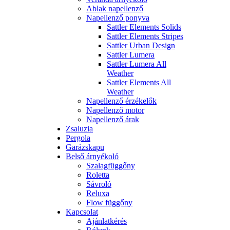
Ablak napellenző
Napellenző ponyva
Sattler Elements Solids
Sattler Elements Stripes
Sattler Urban Design
Sattler Lumera
Sattler Lumera All
Weather
Sattler Elements All
Weather
Napellenző érzékelők
Napellenző motor
Napellenző árak
Zsaluzia
Pergola
Garázskapu
Belső árnyékoló
Szalagfüggőny
Roletta
Sávroló
Reluxa
Flow függőny
Kapcsolat
Ajánlatkérés