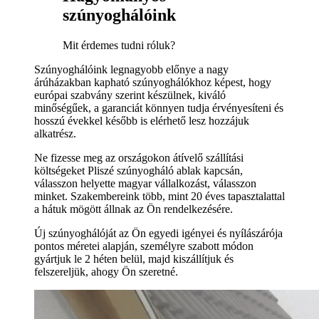
szúnyoghálóink
Mit érdemes tudni róluk?
Szúnyoghálóink legnagyobb előnye a nagy
árúházakban kapható szúnyoghálókhoz képest, hogy
európai szabvány szerint készülnek, kiváló
minőségűek, a garanciát könnyen tudja érvényesíteni és
hosszú évekkel később is elérhető lesz hozzájuk
alkatrész.
Ne fizesse meg az országokon átívelő szállítási
költségeket Pliszé szúnyogháló ablak kapcsán,
válasszon helyette magyar vállalkozást, válasszon
minket. Szakembereink több, mint 20 éves tapasztalattal
a hátuk mögött állnak az Ön rendelkezésére.
Új szúnyoghálóját az Ön egyedi igényei és nyílászárója
pontos méretei alapján, személyre szabott módon
gyártjuk le 2 héten belül, majd kiszállítjuk és
felszereljük, ahogy Ön szeretné.