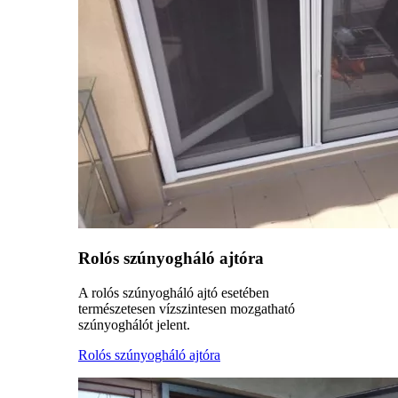
Rolós szúnyogháló ajtóra
A rolós szúnyogháló ajtó esetében
természetesen vízszintesen mozgatható
szúnyoghálót jelent.
Rolós szúnyogháló ajtóra