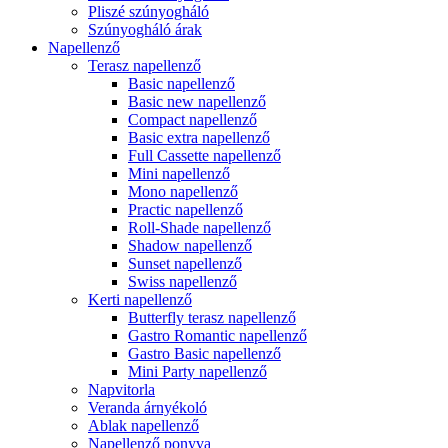
Pliszé szúnyogháló
Szúnyogháló árak
Napellenző
Terasz napellenző
Basic napellenző
Basic new napellenző
Compact napellenző
Basic extra napellenző
Full Cassette napellenző
Mini napellenző
Mono napellenző
Practic napellenző
Roll-Shade napellenző
Shadow napellenző
Sunset napellenző
Swiss napellenző
Kerti napellenző
Butterfly terasz napellenző
Gastro Romantic napellenző
Gastro Basic napellenző
Mini Party napellenző
Napvitorla
Veranda árnyékoló
Ablak napellenző
Napellenző ponyva