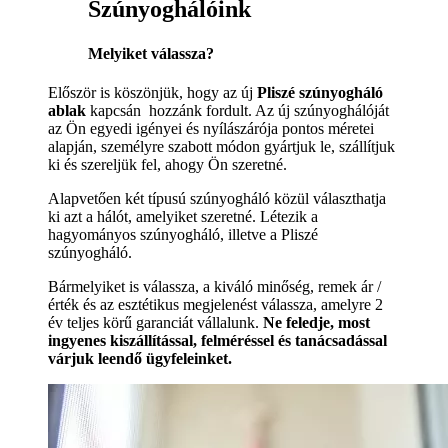
Szúnyoghálóink
Melyiket válassza?
Először is köszönjük, hogy az új
Pliszé szúnyogháló
ablak
kapcsán hozzánk fordult. Az új szúnyoghálóját
az Ön egyedi igényei és nyílászárója pontos méretei
alapján, személyre szabott módon gyártjuk le, szállítjuk
ki és szereljük fel, ahogy Ön szeretné.
Alapvetően két típusú szúnyogháló közül választhatja
ki azt a hálót, amelyiket szeretné. Létezik a
hagyományos szúnyogháló, illetve a Pliszé
szúnyogháló.
Bármelyiket is válassza, a kiváló minőség, remek ár /
érték és az esztétikus megjelenést válassza, amelyre 2
év teljes körű garanciát vállalunk.
Ne feledje, most
ingyenes kiszállítással, felméréssel és tanácsadással
várjuk leendő ügyfeleinket.