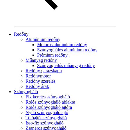
Redőny
Alumínium redőny
Motoros alumínium redőny
Szúnyoghálós alumínium redőny
Prémium redőny
Műanyag redőny
Szúnyoghálós műanyag redőny
Redőny garázskapu
Redőnymotor
Redőny szerelés
Redőny árak
Szúnyogháló
Fix keretes szúnyogháló
Rolós szúnyogháló ablakra
Rolós szúnyogháló ajtóra
Nyíló szúnyogháló ajtó
Tolóajtós szúnyogháló
Isso-fix szúnyogháló
Zsanéros szúnyogháló