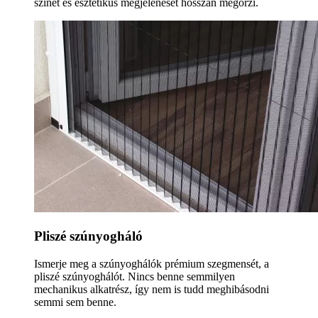
színét és esztétikus megjelenését hosszan megőrzi.
Pliszé szúnyogháló
Ismerje meg a szúnyoghálók prémium szegmensét, a
pliszé szúnyoghálót. Nincs benne semmilyen
mechanikus alkatrész, így nem is tudd meghibásodni
semmi sem benne.