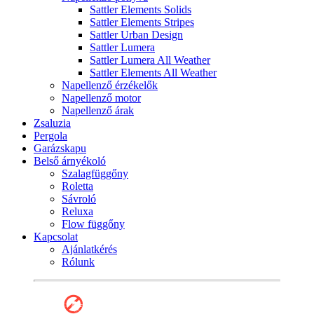
Sattler Elements Solids
Sattler Elements Stripes
Sattler Urban Design
Sattler Lumera
Sattler Lumera All Weather
Sattler Elements All Weather
Napellenző érzékelők
Napellenző motor
Napellenző árak
Zsaluzia
Pergola
Garázskapu
Belső árnyékoló
Szalagfüggőny
Roletta
Sávroló
Reluxa
Flow függőny
Kapcsolat
Ajánlatkérés
Rólunk