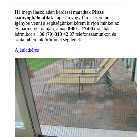
Ha megválaszolatlan kérdései maradtak
Pliszé
szúnyogháló ablak
kapcsán vagy Ön is szeretné
igénybe venni a segítségünket kérem hívjon minket az
év bármelyik napján, a nap
8:00 – 17:00
órájában
bármikor a
+36 (70) 313 42 37
telefonszámunkon és
szakembereink örömmel segítenek.
Ajánlatkérés