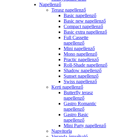
Napellenző
Terasz napellenző
Basic napellenző
Basic new napellenző
Compact napellenző
Basic extra napellenző
Full Cassette
napellenző
Mini napellenző
Mono napellenző
Practic napellenző
Roll-Shade napellenző
Shadow napellenző
Sunset napellenző
Swiss napellenző
Kerti napellenző
Butterfly terasz
napellenző
Gastro Romantic
napellenző
Gastro Basic
napellenző
Mini Party napellenző
Napvitorla
Veranda árnyékoló