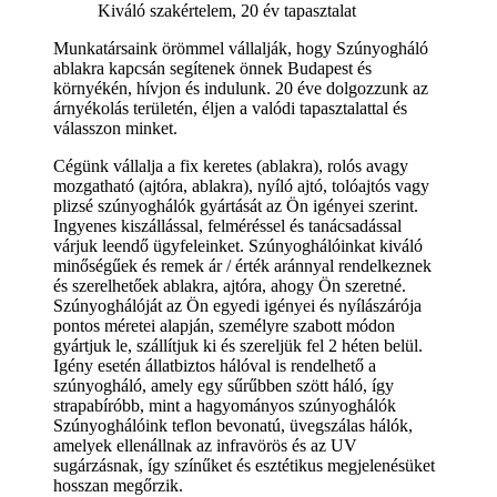
Kiváló szakértelem, 20 év tapasztalat
Munkatársaink örömmel vállalják, hogy Szúnyogháló
ablakra kapcsán segítenek önnek Budapest és
környékén, hívjon és indulunk. 20 éve dolgozzunk az
árnyékolás területén, éljen a valódi tapasztalattal és
válasszon minket.
Cégünk vállalja a fix keretes (ablakra), rolós avagy
mozgatható (ajtóra, ablakra), nyíló ajtó, tolóajtós vagy
plizsé szúnyoghálók gyártását az Ön igényei szerint.
Ingyenes kiszállással, felméréssel és tanácsadással
várjuk leendő ügyfeleinket. Szúnyoghálóinkat kiváló
minőségűek és remek ár / érték aránnyal rendelkeznek
és szerelhetőek ablakra, ajtóra, ahogy Ön szeretné.
Szúnyoghálóját az Ön egyedi igényei és nyílászárója
pontos méretei alapján, személyre szabott módon
gyártjuk le, szállítjuk ki és szereljük fel 2 héten belül.
Igény esetén állatbiztos hálóval is rendelhető a
szúnyogháló, amely egy sűrűbben szött háló, így
strapabíróbb, mint a hagyományos szúnyoghálók
Szúnyoghálóink teflon bevonatú, üvegszálas hálók,
amelyek ellenállnak az infravörös és az UV
sugárzásnak, így színűket és esztétikus megjelenésüket
hosszan megőrzik.