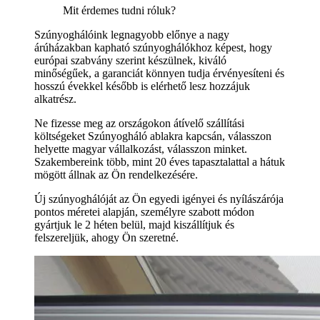
Mit érdemes tudni róluk?
Szúnyoghálóink legnagyobb előnye a nagy
árúházakban kapható szúnyoghálókhoz képest, hogy
európai szabvány szerint készülnek, kiváló
minőségűek, a garanciát könnyen tudja érvényesíteni és
hosszú évekkel később is elérhető lesz hozzájuk
alkatrész.
Ne fizesse meg az országokon átívelő szállítási
költségeket Szúnyogháló ablakra kapcsán, válasszon
helyette magyar vállalkozást, válasszon minket.
Szakembereink több, mint 20 éves tapasztalattal a hátuk
mögött állnak az Ön rendelkezésére.
Új szúnyoghálóját az Ön egyedi igényei és nyílászárója
pontos méretei alapján, személyre szabott módon
gyártjuk le 2 héten belül, majd kiszállítjuk és
felszereljük, ahogy Ön szeretné.