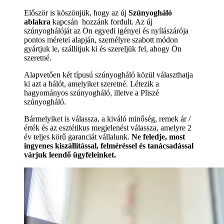
Először is köszönjük, hogy az új
Szúnyogháló
ablakra
kapcsán hozzánk fordult. Az új
szúnyoghálóját az Ön egyedi igényei és nyílászárója
pontos méretei alapján, személyre szabott módon
gyártjuk le, szállítjuk ki és szereljük fel, ahogy Ön
szeretné.
Alapvetően két típusú szúnyogháló közül választhatja
ki azt a hálót, amelyiket szeretné. Létezik a
hagyományos szúnyogháló, illetve a Pliszé
szúnyogháló.
Bármelyiket is válassza, a kiváló minőség, remek ár /
érték és az esztétikus megjelenést válassza, amelyre 2
év teljes körű garanciát vállalunk.
Ne feledje, most
ingyenes kiszállítással, felméréssel és tanácsadással
várjuk leendő ügyfeleinket.