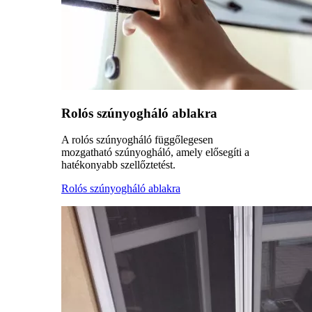
Rolós szúnyogháló ablakra
A rolós szúnyogháló függőlegesen
mozgatható szúnyogháló, amely elősegíti a
hatékonyabb szellőztetést.
Rolós szúnyogháló ablakra