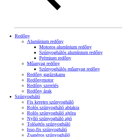
Redőny
Alumínium redőny
Motoros alumínium redőny
Szúnyoghálós alumínium redőny
Prémium redőny
Műanyag redőny
Szúnyoghálós műanyag redőny
Redőny garázskapu
Redőnymotor
Redőny szerelés
Redőny árak
Szúnyogháló
Fix keretes szúnyogháló
Rolós szúnyogháló ablakra
Rolós szúnyogháló ajtóra
Nyíló szúnyogháló ajtó
Tolóajtós szúnyogháló
Isso-fix szúnyogháló
Zsanéros szúnyogháló