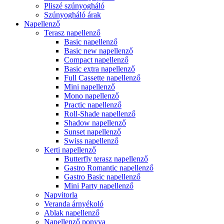
Pliszé szúnyogháló
Szúnyogháló árak
Napellenző
Terasz napellenző
Basic napellenző
Basic new napellenző
Compact napellenző
Basic extra napellenző
Full Cassette napellenző
Mini napellenző
Mono napellenző
Practic napellenző
Roll-Shade napellenző
Shadow napellenző
Sunset napellenző
Swiss napellenző
Kerti napellenző
Butterfly terasz napellenző
Gastro Romantic napellenző
Gastro Basic napellenző
Mini Party napellenző
Napvitorla
Veranda árnyékoló
Ablak napellenző
Napellenző ponyva