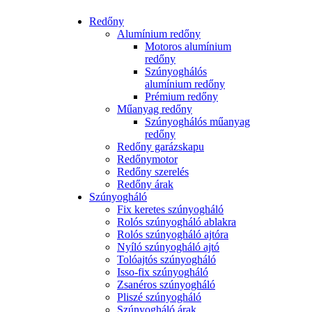
Redőny
Alumínium redőny
Motoros alumínium
redőny
Szúnyoghálós
alumínium redőny
Prémium redőny
Műanyag redőny
Szúnyoghálós műanyag
redőny
Redőny garázskapu
Redőnymotor
Redőny szerelés
Redőny árak
Szúnyogháló
Fix keretes szúnyogháló
Rolós szúnyogháló ablakra
Rolós szúnyogháló ajtóra
Nyíló szúnyogháló ajtó
Tolóajtós szúnyogháló
Isso-fix szúnyogháló
Zsanéros szúnyogháló
Pliszé szúnyogháló
Szúnyogháló árak