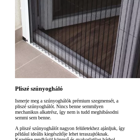
Pliszé szúnyogháló
Ismerje meg a szúnyoghálók prémium szegmensét, a
pliszé szúnyoghálót. Nincs benne semmilyen
mechanikus alkatrész, így nem is tudd meghibásodni
semmi sem benne.
A pliszé szúnyoghálót nagyon felületekhez ajánljuk, így
például ideális kiegészítője lehet teraszajtóknak.
Kezelése rendkívül könnyű és gyakorlatilag bárhol