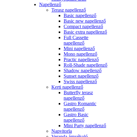
Napellenző
Terasz napellenző
Basic napellenző
Basic new napellenző
Compact napellenző
Basic extra napellenző
Full Cassette
napellenző
Mini napellenző
Mono napellenző
Practic napellenző
Roll-Shade napellenző
Shadow napellenző
Sunset napellenző
Swiss napellenző
Kerti napellenző
Butterfly terasz
napellenző
Gastro Romantic
napellenző
Gastro Basic
napellenző
Mini Party napellenző
Napvitorla
Veranda árnyékoló