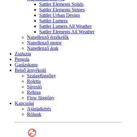
Sattler Elements Solids
Sattler Elements Stripes
Sattler Urban Design
Sattler Lumera
Sattler Lumera All Weather
Sattler Elements All Weather
Napellenző érzékelők
Napellenző motor
Napellenző árak
Zsaluzia
Pergola
Garázskapu
Belső árnyékoló
Szalagfüggőny
Roletta
Sávroló
Reluxa
Flow függőny
Kapcsolat
Ajánlatkérés
Rólunk