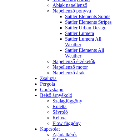
Ablak napellenző
Napellenző ponyva
Sattler Elements Solids
Sattler Elements Stripes
Sattler Urban Design
Sattler Lumera
Sattler Lumera All
Weather
Sattler Elements All
Weather
Napellenző érzékelők
Napellenző motor
Napellenző árak
Zsaluzia
Pergola
Garázskapu
Belső árnyékoló
Szalagfüggőny
Roletta
Sávroló
Reluxa
Flow függőny
Kapcsolat
Ajánlatkérés