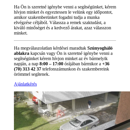
Ha Ön is szeretné igénybe venni a segítségünket, kérem
hívjon minket és egyeztessen le velünk egy időpontot,
amikor szakemberünket fogadni tudja a munka
elvégzése céljából. Válassza a remek szaktudást, a
kiváló minőséget és a kedvező árakat, azaz válasszon
minket.
Ha megválaszolatlan kérdései maradtak
Szúnyogháló
ablakra
kapcsán vagy Ön is szeretné igénybe venni a
segítségünket kérem hívjon minket az év bármelyik
napján, a nap
8:00 – 17:00
órájában bármikor a
+36
(70) 313 42 37
telefonszámunkon és szakembereink
örömmel segítenek.
Ajánlatkérés