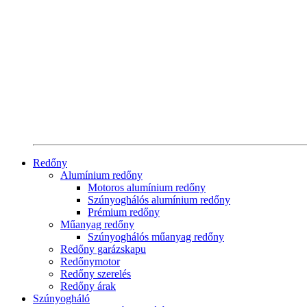
Redőny
Alumínium redőny
Motoros alumínium redőny
Szúnyoghálós alumínium redőny
Prémium redőny
Műanyag redőny
Szúnyoghálós műanyag redőny
Redőny garázskapu
Redőnymotor
Redőny szerelés
Redőny árak
Szúnyogháló