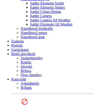
Sattler Elements Solids
Sattler Elements Stripes
Sattler Urban Design
Sattler Lumera
Sattler Lumera All Weather
Sattler Elements All Weather
Napellenző érzékelők
Napellenző motor
Napellenző árak
Zsaluzia
Pergola
Garázskapu
Belső árnyékoló
Szalagfüggőny
Roletta
Sávroló
Reluxa
Flow függőny
Kapcsolat
Ajánlatkérés
Rólunk