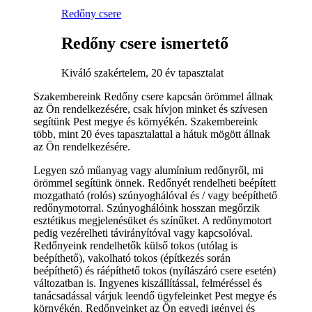
Redőny csere
Redőny csere ismertető
Kiváló szakértelem, 20 év tapasztalat
Szakembereink Redőny csere kapcsán örömmel állnak
az Ön rendelkezésére, csak hívjon minket és szívesen
segítünk Pest megye és környékén. Szakembereink
több, mint 20 éves tapasztalattal a hátuk mögött állnak
az Ön rendelkezésére.
Legyen szó műanyag vagy alumínium redőnyről, mi
örömmel segítünk önnek. Redőnyét rendelheti beépített
mozgatható (rolós) szúnyoghálóval és / vagy beépíthető
redőnymotorral. Szúnyoghálóink hosszan megőrzik
esztétikus megjelenésüket és színűket. A redőnymotort
pedig vezérelheti távirányítóval vagy kapcsolóval.
Redőnyeink rendelhetők külső tokos (utólag is
beépíthető), vakolható tokos (építkezés során
beépíthető) és ráépíthető tokos (nyílászáró csere esetén)
változatban is. Ingyenes kiszállítással, felméréssel és
tanácsadással várjuk leendő ügyfeleinket Pest megye és
környékén. Redőnyeinket az Ön egyedi igényei és