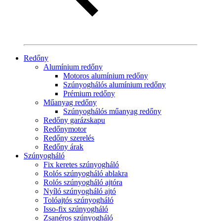
Redőny
Alumínium redőny
Motoros alumínium redőny
Szúnyoghálós alumínium redőny
Prémium redőny
Műanyag redőny
Szúnyoghálós műanyag redőny
Redőny garázskapu
Redőnymotor
Redőny szerelés
Redőny árak
Szúnyogháló
Fix keretes szúnyogháló
Rolós szúnyogháló ablakra
Rolós szúnyogháló ajtóra
Nyíló szúnyogháló ajtó
Tolóajtós szúnyogháló
Isso-fix szúnyogháló
Zsanéros szúnyogháló