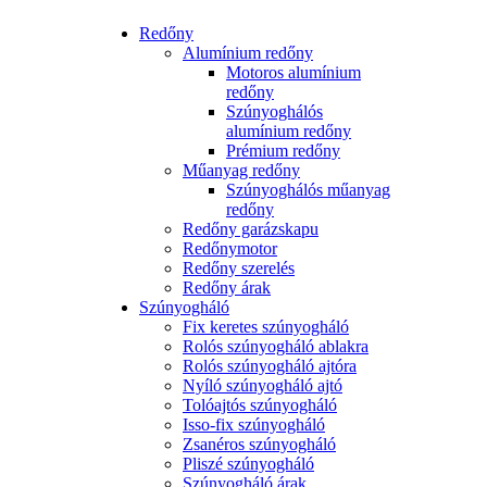
Redőny
Alumínium redőny
Motoros alumínium
redőny
Szúnyoghálós
alumínium redőny
Prémium redőny
Műanyag redőny
Szúnyoghálós műanyag
redőny
Redőny garázskapu
Redőnymotor
Redőny szerelés
Redőny árak
Szúnyogháló
Fix keretes szúnyogháló
Rolós szúnyogháló ablakra
Rolós szúnyogháló ajtóra
Nyíló szúnyogháló ajtó
Tolóajtós szúnyogháló
Isso-fix szúnyogháló
Zsanéros szúnyogháló
Pliszé szúnyogháló
Szúnyogháló árak