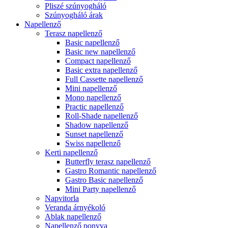
Pliszé szúnyogháló
Szúnyogháló árak
Napellenző
Terasz napellenző
Basic napellenző
Basic new napellenző
Compact napellenző
Basic extra napellenző
Full Cassette napellenző
Mini napellenző
Mono napellenző
Practic napellenző
Roll-Shade napellenző
Shadow napellenző
Sunset napellenző
Swiss napellenző
Kerti napellenző
Butterfly terasz napellenző
Gastro Romantic napellenző
Gastro Basic napellenző
Mini Party napellenző
Napvitorla
Veranda árnyékoló
Ablak napellenző
Napellenző ponyva