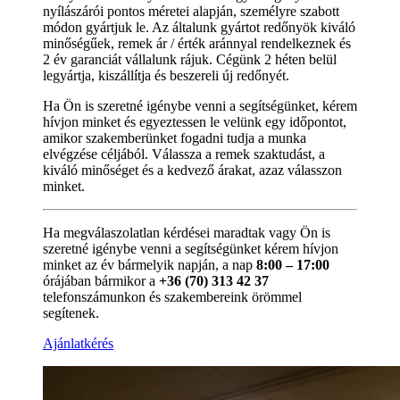
nyílászárói pontos méretei alapján, személyre szabott
módon gyártjuk le. Az általunk gyártot redőnyök kiváló
minőségűek, remek ár / érték aránnyal rendelkeznek és
2 év garanciát vállalunk rájuk. Cégünk 2 héten belül
legyártja, kiszállítja és beszereli új redőnyét.
Ha Ön is szeretné igénybe venni a segítségünket, kérem
hívjon minket és egyeztessen le velünk egy időpontot,
amikor szakemberünket fogadni tudja a munka
elvégzése céljából. Válassza a remek szaktudást, a
kiváló minőséget és a kedvező árakat, azaz válasszon
minket.
Ha megválaszolatlan kérdései maradtak vagy Ön is
szeretné igénybe venni a segítségünket kérem hívjon
minket az év bármelyik napján, a nap
8:00 – 17:00
órájában bármikor a
+36 (70) 313 42 37
telefonszámunkon és szakembereink örömmel
segítenek.
Ajánlatkérés