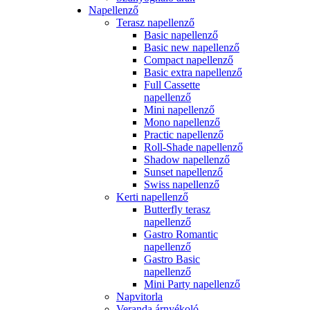
Napellenző
Terasz napellenző
Basic napellenző
Basic new napellenző
Compact napellenző
Basic extra napellenző
Full Cassette
napellenző
Mini napellenző
Mono napellenző
Practic napellenző
Roll-Shade napellenző
Shadow napellenző
Sunset napellenző
Swiss napellenző
Kerti napellenző
Butterfly terasz
napellenző
Gastro Romantic
napellenző
Gastro Basic
napellenző
Mini Party napellenző
Napvitorla
Veranda árnyékoló