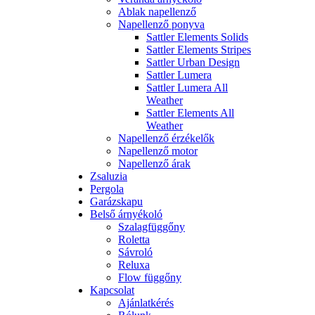
Ablak napellenző
Napellenző ponyva
Sattler Elements Solids
Sattler Elements Stripes
Sattler Urban Design
Sattler Lumera
Sattler Lumera All
Weather
Sattler Elements All
Weather
Napellenző érzékelők
Napellenző motor
Napellenző árak
Zsaluzia
Pergola
Garázskapu
Belső árnyékoló
Szalagfüggőny
Roletta
Sávroló
Reluxa
Flow függőny
Kapcsolat
Ajánlatkérés