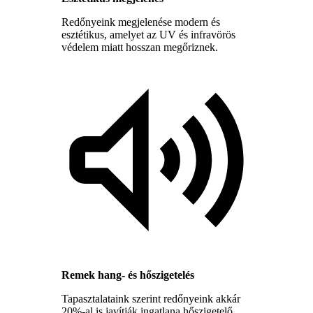
Redőnyeink megjelenése modern és
esztétikus, amelyet az UV és infravörös
védelem miatt hosszan megőriznek.
Remek hang- és hőszigetelés
Tapasztalataink szerint redőnyeink akkár
20%-al is javítják ingatlana hőszigetelő